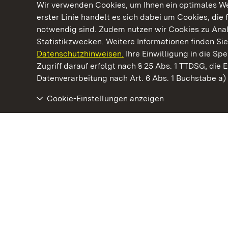
Wir verwenden Cookies, um Ihnen ein optimales Web
erster Linie handelt es sich dabei um Cookies, die 
notwendig sind. Zudem nutzen wir Cookies zu Ana
Statistikzwecken. Weitere Informationen finden Sie
Datenschutzhinweisen.
Ihre Einwilligung in die S
Kommen. Staunen. Genießen.
Zugriff darauf erfolgt nach § 25 Abs. 1 TTDSG, die E
Datenverarbeitung nach Art. 6 Abs. 1 Buchstabe a
Cookie-Einstellungen anzeigen
Staatliche Schlösser und Gärten Baden‑Württemberg