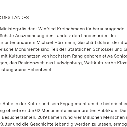
R DES LANDES
t Ministerpräsident Winfried Kretschmann für herausragende
öchste Auszeichnung des Landes: den Landesorden. Im
hr unter anderem Michael Hörrmann, Geschäftsführer der Sta
orische Monumente sind Teil der Staatlichen Schlösser und 
 mit Kulturschätzen von höchstem Rang gehören etwa Schlo
gen, das Residenzschloss Ludwigsburg, Weltkulturerbe Klos
estungsruine Hohentwiel.
e Rolle in der Kultur und sein Engagement um die historische
ng öffnete er die 62 Monumente einem breiten Publikum. Di
n Besucherzahlen. 2019 kamen rund vier Millionen Menschen i
Kultur und die Geschichte lebendig werden zu lassen, ermög