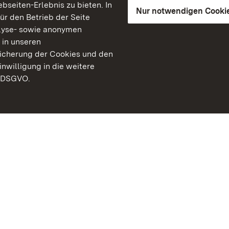
seiten-Erlebnis zu bieten. In
Nur notwendigen Cooki
für den Betrieb der Seite
lyse- sowie anonymen
 in unseren
peicherung der Cookies und den
inwilligung in die weitere
) DSGVO.
Staatliche Schlösser un
Baden-Württemberg
Kontakt
FAQ
Impressum
Datenschutz
Gebärdensprache
Leichte Sprache
Erklärung zur Barrierefre
BITV-konform (geprüfte S