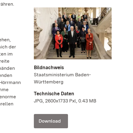
währen.
ehen,
ich der
ten im
reite
Bildnachweis
rbänden
Staatsministerium Baden-
henden
Württemberg
t Hörrmann
imme
Technische Daten
e enorme
JPG, 2600x1733 Pxl, 0.43 MB
rellen
Download