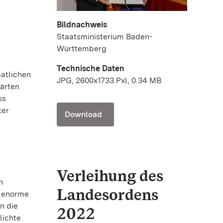
Bildnachweis
Staatsministerium Baden-
Württemberg
Technische Daten
atlichen
JPG, 2600x1733 Pxl, 0.34 MB
Gärten
ss
ter
Download
Verleihung des
n
Landesordens
e enorme
n die
2022
lichte