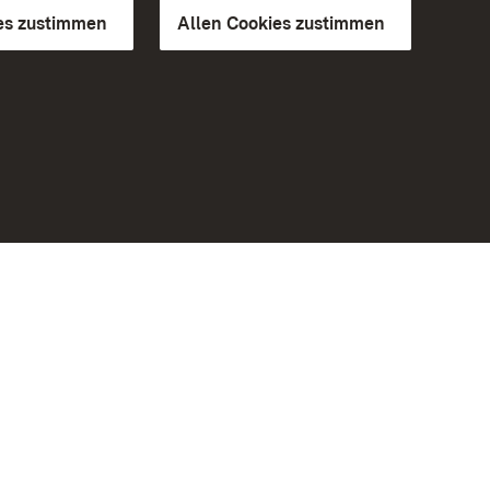
es zustimmen
Allen Cookies zustimmen
d Gärten
Weiteres
Portal
Monumente
Besuchen Sie uns auf Facebook
Besuchen Sie uns auf Instagram
Besuchen Sie uns auf Youtube
Lernen Sie unsere Apps kennen
iheit
Google Play Store
eiten)
App Store für iPhone