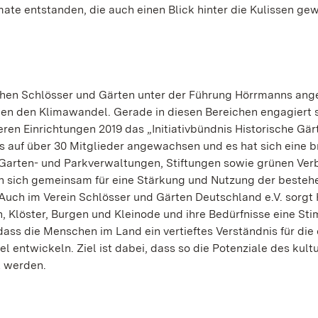
te entstanden, die auch einen Blick hinter die Kulissen ge
chen Schlösser und Gärten unter der Führung Hörrmanns ang
 den Klimawandel. Gerade in diesen Bereichen engagiert s
eren Einrichtungen 2019 das „Initiativbündnis Historische Gär
s auf über 30 Mitglieder angewachsen und es hat sich eine b
 Garten- und Parkverwaltungen, Stiftungen sowie grünen Ve
en sich gemeinsam für eine Stärkung und Nutzung der beste
. Auch im Verein Schlösser und Gärten Deutschland e.V. sorg
en, Klöster, Burgen und Kleinode und ihre Bedürfnisse eine St
 dass die Menschen im Land ein vertieftes Verständnis für di
entwickeln. Ziel ist dabei, dass so die Potenziale des kultu
t werden.