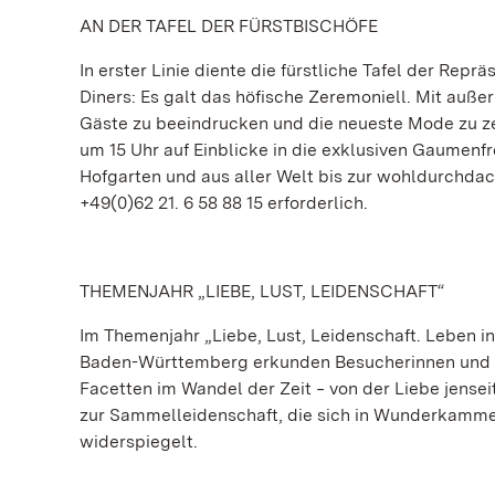
AN DER TAFEL DER FÜRSTBISCHÖFE
In erster Linie diente die fürstliche Tafel der Re
Diners: Es galt das höfische Zeremoniell. Mit auß
Gäste zu beeindrucken und die neueste Mode zu ze
um 15 Uhr auf Einblicke in die exklusiven Gaumen
Hofgarten und aus aller Welt bis zur wohldurchda
+49(0)62 21. 6 58 88 15 erforderlich.
THEMENJAHR „LIEBE, LUST, LEIDENSCHAFT“
Im Themenjahr „Liebe, Lust, Leidenschaft. Leben i
Baden-Württemberg erkunden Besucherinnen und B
Facetten im Wandel der Zeit ‒ von der Liebe jenseit
zur Sammelleidenschaft, die sich in Wunderkammer
widerspiegelt.