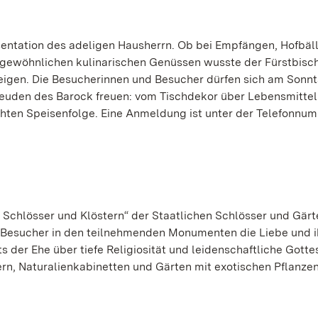
präsentation des adeligen Hausherrn. Ob bei Empfängen, Hofbäl
ergewöhnlichen kulinarischen Genüssen wusste der Fürstbisch
igen. Die Besucherinnen und Besucher dürfen sich am Sonnt
freuden des Barock freuen: vom Tischdekor über Lebensmitte
chten Speisenfolge. Eine Anmeldung ist unter der Telefonnu
n Schlösser und Klöstern“ der Staatlichen Schlösser und Gärt
esucher in den teilnehmenden Monumenten die Liebe und i
s der Ehe über tiefe Religiosität und leidenschaftliche Gotte
n, Naturalienkabinetten und Gärten mit exotischen Pflanze