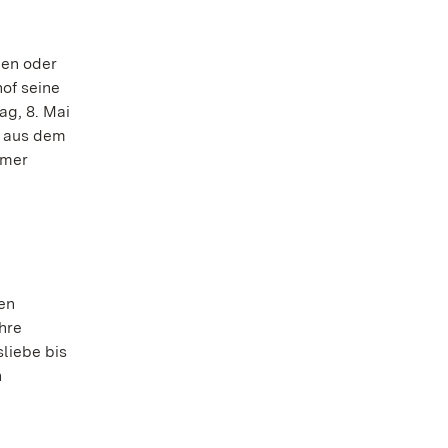
len oder
of seine
ag, 8. Mai
l aus dem
mmer
en
hre
sliebe bis
n