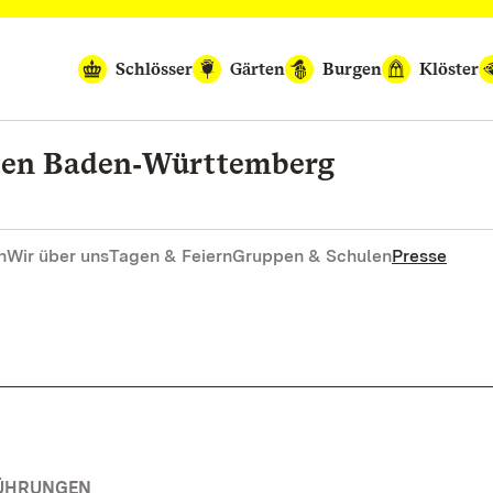
Schlösser
Gärten
Burgen
Klöster
rten Baden‑Württemberg
n
Wir über uns
Tagen & Feiern
Gruppen & Schulen
Presse
FÜHRUNGEN