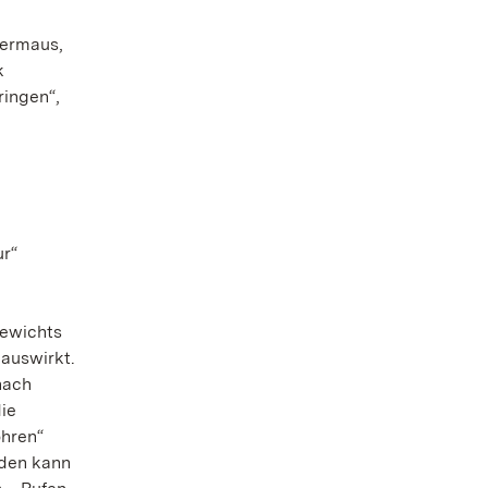
dermaus,
k
ringen“,
ur“
Gewichts
 auswirkt.
nach
ie
hren“
iden kann