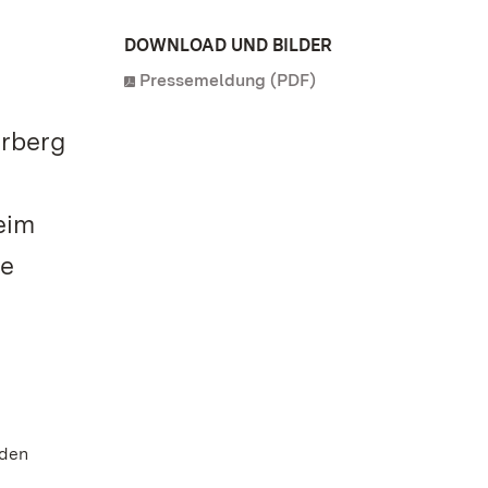
DOWNLOAD UND BILDER
Pressemeldung (PDF)
rberg
eim
se
 den