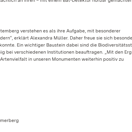
sächlich an ihren – mit einem Bat-Detektor hörbar gemachten
temberg verstehen es als ihre Aufgabe, mit besonderer
ern“, erklärt Alexandra Müller. Daher freue sie sich besonde
nnte. Ein wichtiger Baustein dabei sind die Biodiversitätss
ig bei verschiedenen Institutionen beauftragen. „Mit den Er
rtenvielfalt in unseren Monumenten weiterhin positiv zu
mmerberg