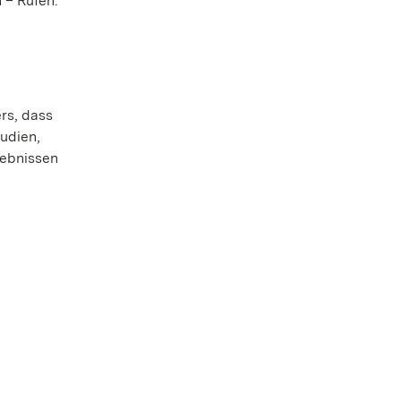
 – Rufen.
rs, dass
tudien,
gebnissen