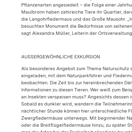
Pflanzenarten angesiedelt – die Folge einer Jahrh
Maulbronn haben zahlreiche Tiere ihr Quartier, d
die Langohrfledermaus und das Große Mausohr. „In 
besuchten Monument die Bedürfnisse von seltenen T
sagt Alexandra Müller, Leiterin der Ortsverwaltun
AUSSERGEWÖHNLICHE EXKURSION
Als besonderes Angebot zum Thema Naturschutz si
eingeladen, mit dem Naturparkführer und Flederm
beobachten. Die Zeit bis zur hereinbrechenden 
Informationen zu diesen Tieren. Wer weiß zum Beisp
an Insekten verspeisen muss? Angesichts dessen ist
Sobald es dunkler wird, wandern die Teilnehmerin
nächtlicher Stunde können hier unterschiedliche
Zwergfledermäuse unterwegs. Mit beginnender Na
oder die Breitflügelfledermäuse hinzu, zu später