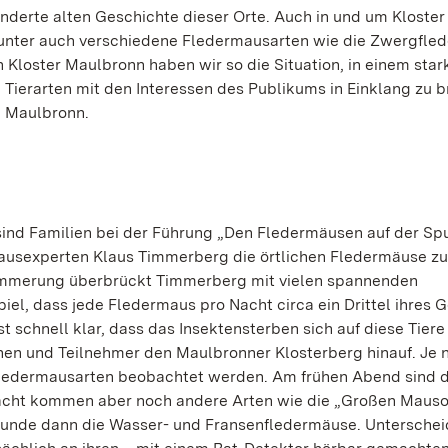
underte alten Geschichte dieser Orte. Auch in und um Kloster
arunter auch verschiedene Fledermausarten wie die Zwergfle
Kloster Maulbronn haben wir so die Situation, in einem star
ierarten mit den Interessen des Publikums in Einklang zu b
g Maulbronn.
nd Familien bei der Führung „Den Fledermäusen auf der Sp
ausexperten Klaus Timmerberg die örtlichen Fledermäuse zu
Dämmerung überbrückt Timmerberg mit vielen spannenden
iel, dass jede Fledermaus pro Nacht circa ein Drittel ihres 
 schnell klar, dass das Insektensterben sich auf diese Tiere
nen und Teilnehmer den Maulbronner Klosterberg hinauf. Je 
 Fledermausarten beobachtet werden. Am frühen Abend sind d
cht kommen aber noch andere Arten wie die „Großen Mauso
 Stunde dann die Wasser- und Fransenfledermäuse. Untersche