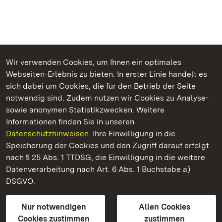
Wir verwenden Cookies, um Ihnen ein optimales
Webseiten-Erlebnis zu bieten. In erster Linie handelt es
Kommen. Staunen. Genießen.
sich dabei um Cookies, die für den Betrieb der Seite
notwendig sind. Zudem nutzen wir Cookies zu Analyse-
sowie anonymen Statistikzwecken. Weitere
Informationen finden Sie in unseren
Datenschutzhinweisen.
Ihre Einwilligung in die
Staatliche Schlösser und Gärten Baden‑Württemberg
Speicherung der Cookies und den Zugriff darauf erfolgt
nach § 25 Abs. 1 TTDSG, die Einwilligung in die weitere
Staatliche Schlösser und Gärten Baden-Württemberg
Datenverarbeitung nach Art. 6 Abs. 1 Buchstabe a)
DSGVO.
Kontakt
FAQ
Impressum
Datenschutz
Gebärdensprache
Leichte Sprache
Erklärung zur Barrierefreiheit
Nur notwendigen
Allen Cookies
BITV-konform (geprüfte Seiten)
Cookies zustimmen
zustimmen