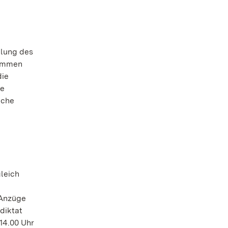
mlung des
tammen
die
ie
lche
gleich
 Anzüge
diktat
14.00 Uhr