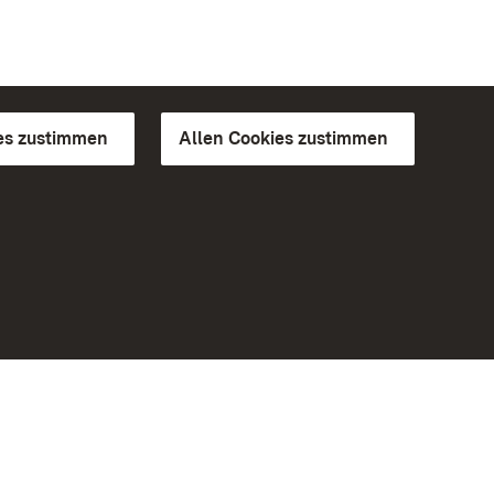
es zustimmen
Allen Cookies zustimmen
d Gärten
Weiteres
Portal
Monumente
Besuchen Sie uns auf Facebook
Besuchen Sie uns auf Instagram
Besuchen Sie uns auf Youtube
Lernen Sie unsere Apps kennen