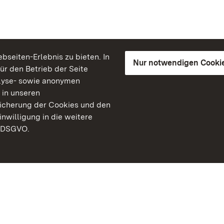
seiten-Erlebnis zu bieten. In
Nur notwendigen Cooki
für den Betrieb der Seite
lyse- sowie anonymen
 in unseren
peicherung der Cookies und den
inwilligung in die weitere
) DSGVO.
Staatliche Schlösser un
Baden-Württemberg
Kontakt
FAQ
Impressum
Datenschutz
Gebärdensprache