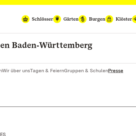
Schlösser
Gärten
Burgen
Klöster
rten Baden‑Württemberg
n
Wir über uns
Tagen & Feiern
Gruppen & Schulen
Presse
ES