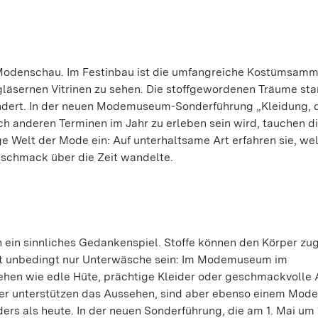
 Modenschau. Im Festinbau ist die umfangreiche Kostümsam
läsernen Vitrinen zu sehen. Die stoffgewordenen Träume s
ndert. In der neuen Modemuseum-Sonderführung „Kleidung, 
uch anderen Terminen im Jahr zu erleben sein wird, tauchen d
e Welt der Mode ein: Auf unterhaltsame Art erfahren sie, we
eschmack über die Zeit wandelte.
en ein sinnliches Gedankenspiel. Stoffe können den Körper zu
ht unbedingt nur Unterwäsche sein: Im Modemuseum im
ehen wie edle Hüte, prächtige Kleider oder geschmackvolle
er unterstützen das Aussehen, sind aber ebenso einem Mode
ers als heute. In der neuen Sonderführung, die am 1. Mai um 