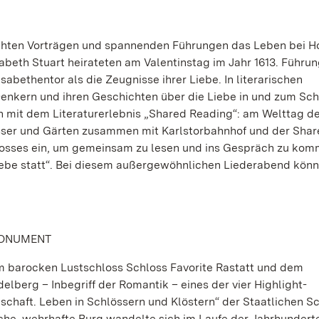
chten Vorträgen und spannenden Führungen das Leben bei H
isabeth Stuart heirateten am Valentinstag im Jahr 1613. Führu
abethentor als die Zeugnisse ihrer Liebe. In literarischen
enkern und ihren Geschichten über die Liebe in und zum Sch
n mit dem Literaturerlebnis „Shared Reading“: am Welttag d
össer und Gärten zusammen mit Karlstorbahnhof und der Sha
hlosses ein, um gemeinsam zu lesen und ins Gespräch zu ko
Liebe statt“. Bei diesem außergewöhnlichen Liederabend kön
MONUMENT
 barocken Lustschloss Schloss Favorite Rastatt und dem
lberg – Inbegriff der Romantik – eines der vier Highlight-
chaft. Leben in Schlössern und Klöstern“ der Staatlichen S
che, wehrhafte Burg wandelte sich im Laufe der Jahrhundert