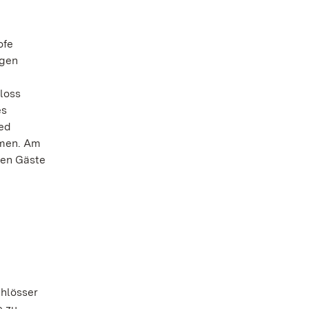
ofe
ngen
loss
es
red
mmen. Am
nen Gäste
chlösser
e zu