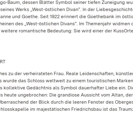
go-Baum, dessen Blätter Symbol seiner tiefen Zuneigung wu
 seines Werks „West-östlichen Divan“. In der Liebesgeschicht
anne und Goethe. Seit 1922 erinnert die Goethebank im östli
heinen des „West-östlichen Divans“. Im Themenjahr widmen 
 weitere romantische Bedeutung: Sie wird einer der KussOrt
RT
es zu der verheirateten Frau. Reale Leidenschaften, künstle
ts wurde das Schloss weltweit zu einem touristischen Marke
s kollektive Gedächtnis als Symbol dauerhafter Liebe ein. Di
is heute ungebrochen: Die grandiose Aussicht vom Altan, der
 Überraschend der Blick durch die leeren Fenster des Oberg
hlosskapelle im majestätischen Friedrichsbau ist das Traumzi