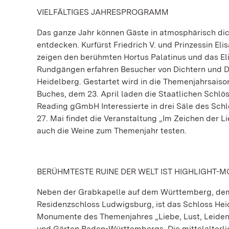
VIELFÄLTIGES JAHRESPROGRAMM
Das ganze Jahr können Gäste in atmosphärisch di
entdecken. Kurfürst Friedrich V. und Prinzessin El
zeigen den berühmten Hortus Palatinus und das Elis
Rundgängen erfahren Besucher von Dichtern und D
Heidelberg. Gestartet wird in die Themenjahrsaiso
Buches, dem 23. April laden die Staatlichen Schl
Reading gGmbH Interessierte in drei Säle des Sc
27. Mai findet die Veranstaltung „Im Zeichen der 
auch die Weine zum Themenjahr testen.
BERÜHMTESTE RUINE DER WELT IST HIGHLIGHT-
Neben der Grabkapelle auf dem Württemberg, dem
Residenzschloss Ludwigsburg, ist das Schloss Heide
Monumente des Themenjahres „Liebe, Lust, Leidens
und Gärten Baden-Württembergs. Die mittelalterli