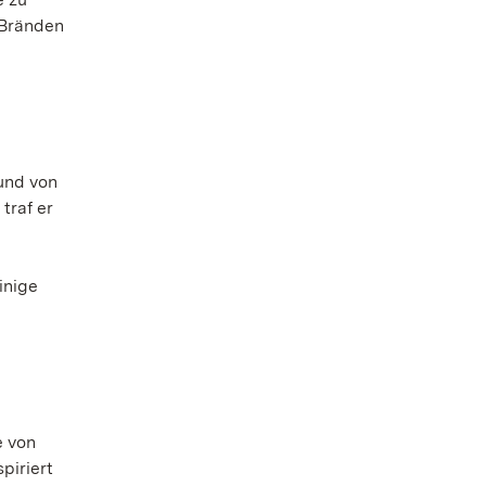
 Bränden
und von
traf er
inige
e von
piriert