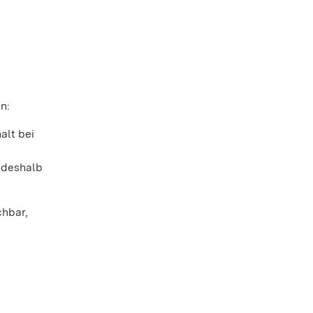
n:
alt bei
 deshalb
chbar,