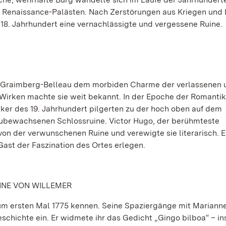
 Renaissance-Palästen. Nach Zerstörungen aus Kriegen und
m 18. Jahrhundert eine vernachlässigte und vergessene Ruine.
 de Graimberg-Belleau dem morbiden Charme der verlassenen 
irken machte sie weit bekannt. In der Epoche der Romantik 
iker des 19. Jahrhundert pilgerten zu der hoch oben auf dem
eubewachsenen Schlossruine. Victor Hugo, der berühmteste
von der verwunschenen Ruine und verewigte sie literarisch. E
ast der Faszination des Ortes erlegen.
NNE VON WILLEMER
um ersten Mal 1775 kennen. Seine Spaziergänge mit Mariann
eschichte ein. Er widmete ihr das Gedicht „Gingo bilboa“ – ins