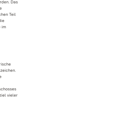
rden. Das
e
chen Teil
die
e im
rische
nzeichen.
e
eschosses
el vieler