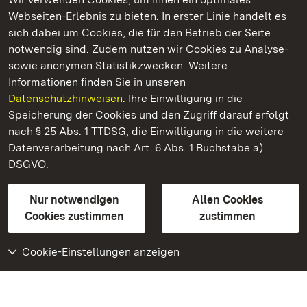
Webseiten-Erlebnis zu bieten. In erster Linie handelt es
Kommen. Staunen. Genießen.
sich dabei um Cookies, die für den Betrieb der Seite
notwendig sind. Zudem nutzen wir Cookies zu Analyse-
sowie anonymen Statistikzwecken. Weitere
Informationen finden Sie in unseren
Datenschutzhinweisen.
Ihre Einwilligung in die
Staatliche Schlösser und Gärten Baden‑Württemberg
Speicherung der Cookies und den Zugriff darauf erfolgt
nach § 25 Abs. 1 TTDSG, die Einwilligung in die weitere
Staatliche Schlösser und Gärten Baden-Württemberg
Datenverarbeitung nach Art. 6 Abs. 1 Buchstabe a)
DSGVO.
Kontakt
FAQ
Impressum
Datenschutz
Gebärdensprache
Leichte Sprache
Erklärung zur Barrierefreiheit
Nur notwendigen
Allen Cookies
BITV-konform (geprüfte Seiten)
Cookies zustimmen
zustimmen
Cookie-Einstellungen anzeigen
Weiteres
Portal
Monumente
Besuchen Sie uns auf