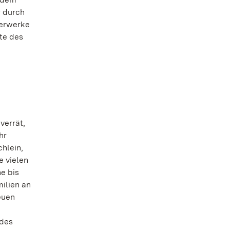
r durch
terwerke
te des
verrät,
hr
hlein,
e vielen
e bis
ilien an
euen
 des