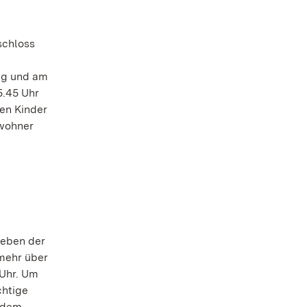
schloss
tag und am
5.45 Uhr
ken Kinder
ewohner
Leben der
mehr über
 Uhr. Um
chtige
e dem