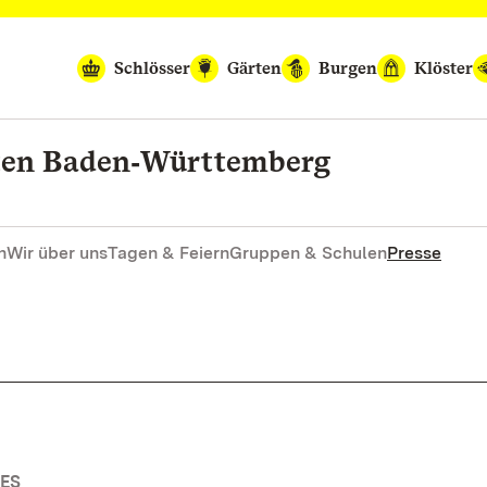
Schlösser
Gärten
Burgen
Klöster
rten Baden‑Württemberg
n
Wir über uns
Tagen & Feiern
Gruppen & Schulen
Presse
ES