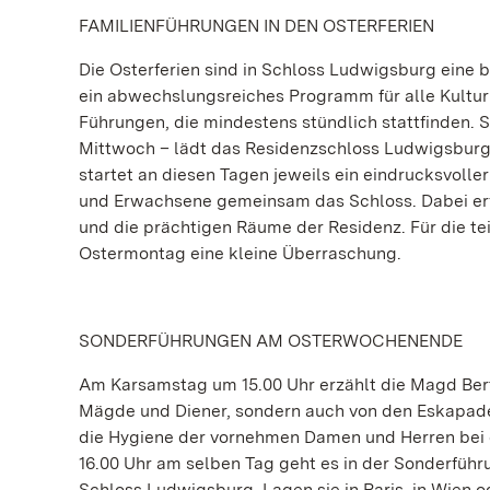
FAMILIENFÜHRUNGEN IN DEN OSTERFERIEN
Die Osterferien sind in Schloss Ludwigsburg eine b
ein abwechslungsreiches Programm für alle Kulturi
Führungen, die mindestens stündlich stattfinden.
Mittwoch – lädt das Residenzschloss Ludwigsburg 
startet an diesen Tagen jeweils ein eindrucksvoll
und Erwachsene gemeinsam das Schloss. Dabei er
und die prächtigen Räume der Residenz. Für die te
Ostermontag eine kleine Überraschung.
SONDERFÜHRUNGEN AM OSTERWOCHENENDE
Am Karsamstag um 15.00 Uhr erzählt die Magd Bert
Mägde und Diener, sondern auch von den Eskapad
die Hygiene der vornehmen Damen und Herren bei 
16.00 Uhr am selben Tag geht es in der Sonderführ
Schloss Ludwigsburg. Lagen sie in Paris, in Wien