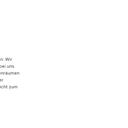
n: Wir
bei uns
nnenräumen
er
licht zum