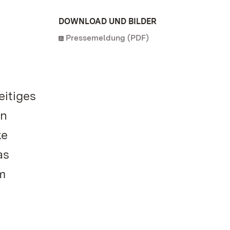
DOWNLOAD UND BILDER
Pressemeldung (PDF)
eitiges
en
ke
as
m