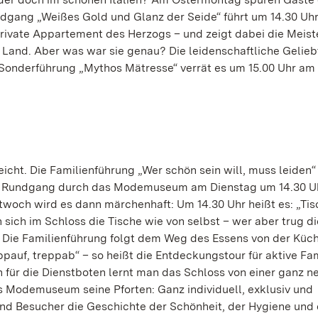
dgang „Weißes Gold und Glanz der Seide“ führt um 14.30 Uh
ate Appartement des Herzogs – und zeigt dabei die Meis
 Land. Aber was war sie genau? Die leidenschaftliche Gelieb
 Sonderführung „Mythos Mätresse“ verrät es um 15.00 Uhr am
eicht. Die Familienführung „Wer schön sein will, muss leiden“ 
Der Rundgang durch das Modemuseum am Dienstag um 14.30 U
twoch wird es dann märchenhaft: Um 14.30 Uhr heißt es: „Tisc
 sich im Schloss die Tische wie von selbst – wer aber trug di
? Die Familienführung folgt dem Weg des Essens von der Küch
auf, treppab“ – so heißt die Entdeckungstour für aktive Fam
 für die Dienstboten lernt man das Schloss von einer ganz n
as Modemuseum seine Pforten: Ganz individuell, exklusiv und
nd Besucher die Geschichte der Schönheit, der Hygiene und