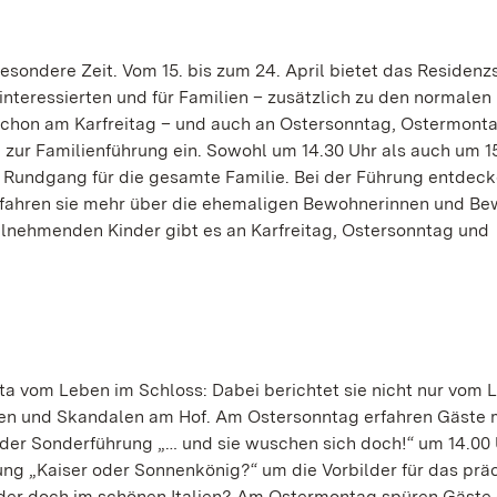
esondere Zeit. Vom 15. bis zum 24. April bietet das Residenz
nteressierten und für Familien – zusätzlich zu den normalen
 Schon am Karfreitag – und auch an Ostersonntag, Ostermon
zur Familienführung ein. Sowohl um 14.30 Uhr als auch um 1
er Rundgang für die gesamte Familie. Bei der Führung entdec
fahren sie mehr über die ehemaligen Bewohnerinnen und B
ilnehmenden Kinder gibt es an Karfreitag, Ostersonntag und
a vom Leben im Schloss: Dabei berichtet sie nicht nur vom 
en und Skandalen am Hof. Am Ostersonntag erfahren Gäste 
der Sonderführung „… und sie wuschen sich doch!“ um 14.00
ung „Kaiser oder Sonnenkönig?“ um die Vorbilder für das prä
 oder doch im schönen Italien? Am Ostermontag spüren Gäst