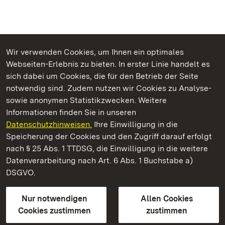
Wir verwenden Cookies, um Ihnen ein optimales
Webseiten-Erlebnis zu bieten. In erster Linie handelt es
Kommen. Staunen. Genießen.
sich dabei um Cookies, die für den Betrieb der Seite
notwendig sind. Zudem nutzen wir Cookies zu Analyse-
sowie anonymen Statistikzwecken. Weitere
Informationen finden Sie in unseren
Datenschutzhinweisen.
Ihre Einwilligung in die
Staatliche Schlösser und Gärten Baden‑Württemberg
Speicherung der Cookies und den Zugriff darauf erfolgt
nach § 25 Abs. 1 TTDSG, die Einwilligung in die weitere
Staatliche Schlösser und Gärten Baden-Württemberg
Datenverarbeitung nach Art. 6 Abs. 1 Buchstabe a)
DSGVO.
Kontakt
FAQ
Impressum
Datenschutz
Gebärdensprache
Leichte Sprache
Erklärung zur Barrierefreiheit
Nur notwendigen
Allen Cookies
BITV-konform (geprüfte Seiten)
Cookies zustimmen
zustimmen