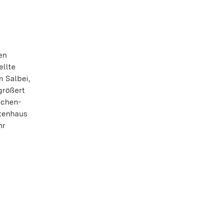
en
ellte
m Salbei,
größert
schen-
stenhaus
hr