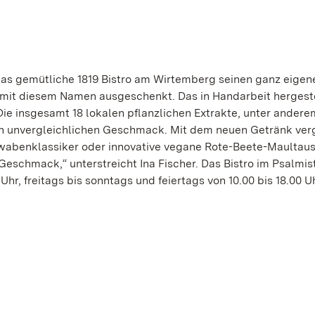
 das gemütliche 1819 Bistro am Wirtemberg seinen ganz eigen
in mit diesem Namen ausgeschenkt. Das in Handarbeit hergest
ie insgesamt 18 lokalen pflanzlichen Extrakte, unter andere
en unvergleichlichen Geschmack. Mit dem neuen Getränk ver
chwabenklassiker oder innovative vegane Rote-Beete-Maultau
 Geschmack,“ unterstreicht Ina Fischer. Das Bistro im Psalmi
hr, freitags bis sonntags und feiertags von 10.00 bis 18.00 U