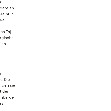
s
ndere an
reint in
zwei
das Taj
rgische
ich.
um
k. Die
rden sie
t den
einberge
es