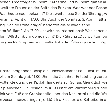
schen Thronfolger Wilhelm. Katharina und Wilhelm galten al
 weitere Frauen an der Seite des Prinzen. Was war das Beso
Paar heute noch bekannt? Die zweite neue Sonderführung „Ve
 am 2. April um 17.00 Uhr. Auch der Sonntag, 3. April, hält 
ng „Von de Stufa gfägd“ berichtet die schwäbische
rm William“. Ab 17.00 Uhr wird es international: Was haben 
f dem Württemberg gemeinsam? Die Führung „Das württembe
Führungen für Gruppen auch außerhalb der Öffnungszeiten mögl
r herausragenden Beispiele klassizistischer Baukunst im Ra
t am Sonntag ab 11.00 Uhr in die Zeit ihrer Entstehung zurüc
volle Kleidung des 19. Jahrhunderts zur Schau. Gemütlich we
t plauschen. Ein Besuch im 1819 Bistro am Wirtemberg runde
lick vom Fuß der Grabkapelle über das Neckartal und die W
en zusammenzubringen“, erklärt Ina Fischer, die Betreiberin d