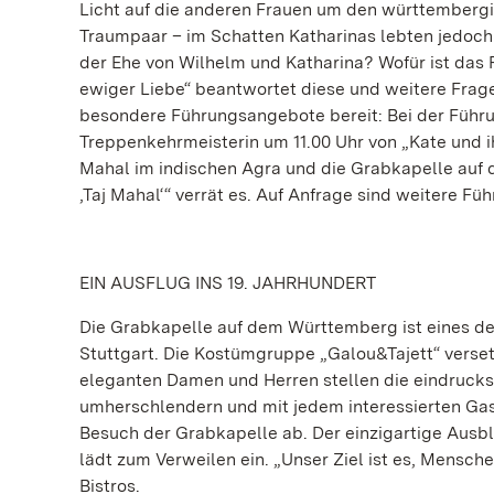
Licht auf die anderen Frauen um den württembergi
Traumpaar – im Schatten Katharinas lebten jedoch
der Ehe von Wilhelm und Katharina? Wofür ist das 
ewiger Liebe“ beantwortet diese und weitere Fragen
besondere Führungsangebote bereit: Bei der Führu
Treppenkehrmeisterin um 11.00 Uhr von „Kate und ih
Mahal im indischen Agra und die Grabkapelle au
‚Taj Mahal‘“ verrät es. Auf Anfrage sind weitere 
EIN AUSFLUG INS 19. JAHRHUNDERT
Die Grabkapelle auf dem Württemberg ist eines de
Stuttgart. Die Kostümgruppe „Galou&Tajett“ versetz
eleganten Damen und Herren stellen die eindrucks
umherschlendern und mit jedem interessierten Gas
Besuch der Grabkapelle ab. Der einzigartige Ausb
lädt zum Verweilen ein. „Unser Ziel ist es, Mensch
Bistros.