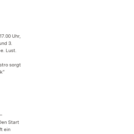
17.00 Uhr,
und 3.
e. Lust.
stro sorgt
k“
 –
Den Start
t ein