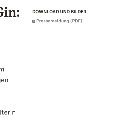
Gin:
DOWNLOAD UND BILDER
Pressemeldung (PDF)
em
gen
r
lterin