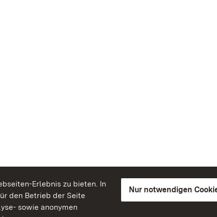
seiten-Erlebnis zu bieten. In
Nur notwendigen Cooki
für den Betrieb der Seite
lyse- sowie anonymen