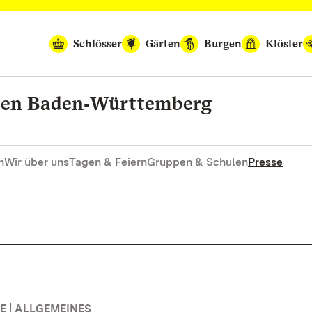
Schlösser
Gärten
Burgen
Klöster
rten Baden‑Württemberg
n
Wir über uns
Tagen & Feiern
Gruppen & Schulen
Presse
 | ALLGEMEINES