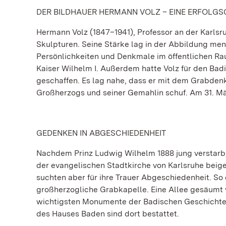
DER BILDHAUER HERMANN VOLZ – EINE ERFOLG
Hermann Volz (1847–1941), Professor an der Karls
Skulpturen. Seine Stärke lag in der Abbildung mens
Persönlichkeiten und Denkmale im öffentlichen Ra
Kaiser Wilhelm I. Außerdem hatte Volz für den Ba
geschaffen. Es lag nahe, dass er mit dem Grabden
Großherzogs und seiner Gemahlin schuf. Am 31. Mär
GEDENKEN IN ABGESCHIEDENHEIT
Nachdem Prinz Ludwig Wilhelm 1888 jung verstarb,
der evangelischen Stadtkirche von Karlsruhe beiges
suchten aber für ihre Trauer Abgeschiedenheit. So
großherzogliche Grabkapelle. Eine Allee gesäumt v
wichtigsten Monumente der Badischen Geschichte da
des Hauses Baden sind dort bestattet.