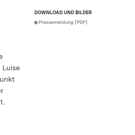
DOWNLOAD UND BILDER
Pressemeldung (PDF)
e
n Luise
punkt
er
1.