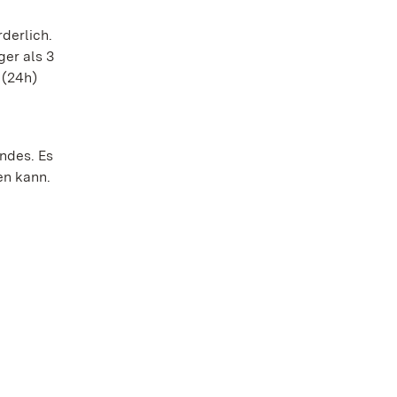
derlich.
ger als 3
 (24h)
ndes. Es
en kann.