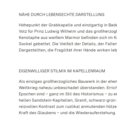
NÄHE DURCH LEBENSECHTE DARSTELLUNG
Höhepunkt der Grabkapelle und einzigartig in Bad
Volz für Prinz Ludwig Wilhelm und das großherzogli
Kenotaphe aus weißem Marmor befinden sich im Kap
Sockel gebettet. Die Vielfalt der Details, der Fal
Dargestellten, die Fragilität ihrer Hände wirken l
EIGENWILLIGER STILMIX IM KAPELLENRAUM
Als einziges großherzogliches Bauwerk in der ehe
Weltkrieg nahezu unbeschadet überstanden. Erricht
Epochen sind – ganz im Stil des Historismus – zu 
hellen Sandstein-Kapitellen, Granit, schwarz-grü
reizvollen Kontrast zum rustikal anmutenden hölz
Kraft des Glaubens – und die Wiederauferstehung.