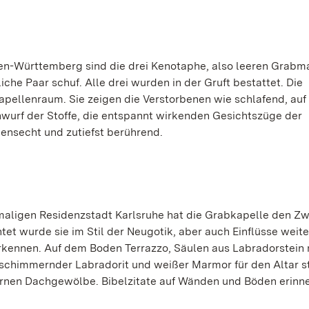
en-Württemberg sind die drei Kenotaphe, also leeren Grabma
che Paar schuf. Alle drei wurden in der Gruft bestattet. Die
ellenraum. Sie zeigen die Verstorbenen wie schlafend, auf
tenwurf der Stoffe, die entspannt wirkenden Gesichtszüge der
ebensecht und zutiefst berührend.
maligen Residenzstadt Karlsruhe hat die Grabkapelle den Zw
et wurde sie im Stil der Neugotik, aber auch Einflüsse weite
erkennen. Auf dem Boden Terrazzo, Säulen aus Labradorstein 
n schimmernder Labradorit und weißer Marmor für den Altar s
ernen Dachgewölbe. Bibelzitate auf Wänden und Böden erinne