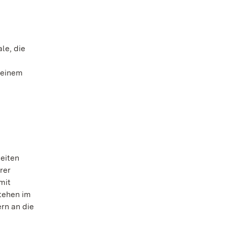
le, die
 einem
eiten
rer
mit
tehen im
rn an die