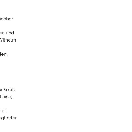
ischer
den und
 Wilhelm
den.
r Gruft
Luise,
der
tglieder