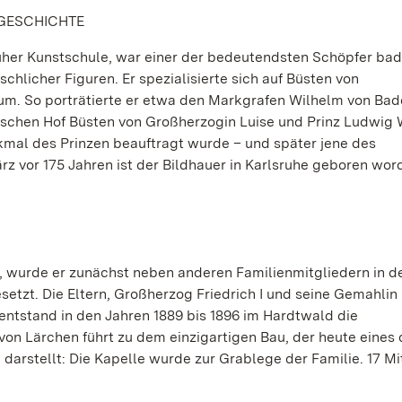
SGESCHICHTE
ruher Kunstschule, war einer der bedeutendsten Schöpfer bad
chlicher Figuren. Er spezialisierte sich auf Büsten von
um. So porträtierte er etwa den Markgrafen Wilhelm von Ba
dischen Hof Büsten von Großherzogin Luise und Prinz Ludwig
kmal des Prinzen beauftragt wurde – und später jene des
z vor 175 Jahren ist der Bildhauer in Karlsruhe geboren wor
 wurde er zunächst neben anderen Familienmitgliedern in de
etzt. Die Eltern, Großherzog Friedrich I und seine Gemahlin 
 entstand in den Jahren 1889 bis 1896 im Hardtwald die
on Lärchen führt zu dem einzigartigen Bau, der heute eines 
rstellt: Die Kapelle wurde zur Grablege der Familie. 17 Mi