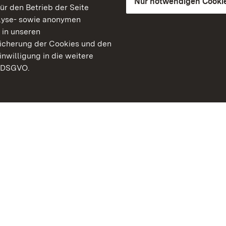
Nur notwendigen Cooki
für den Betrieb der Seite
lyse- sowie anonymen
 in unseren
peicherung der Cookies und den
inwilligung in die weitere
) DSGVO.
Staatliche Schlösser un
Baden-Württemberg
Kontakt
FAQ
Impressum
Datenschutz
Gebärdensprache
Leichte Sprache
Erklärung zur Barrierefre
BITV-konform (geprüfte S