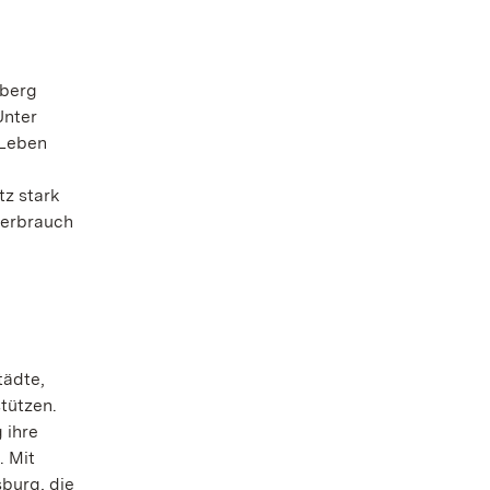
mberg
Unter
 Leben
tz stark
verbrauch
tädte,
tützen.
 ihre
. Mit
burg, die