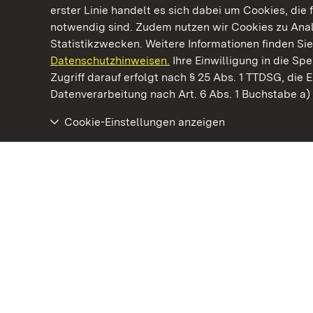
erster Linie handelt es sich dabei um Cookies, die 
notwendig sind. Zudem nutzen wir Cookies zu Ana
Statistikzwecken. Weitere Informationen finden Sie
Datenschutzhinweisen.
Ihre Einwilligung in die S
Kommen. Staunen. Genießen.
Zugriff darauf erfolgt nach § 25 Abs. 1 TTDSG, die E
Datenverarbeitung nach Art. 6 Abs. 1 Buchstabe a
Cookie-Einstellungen anzeigen
Staatliche Schlösser und Gärten Baden‑Württemberg