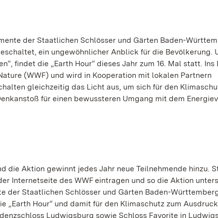
mente der Staatlichen Schlösser und Gärten Baden-Württe
eschaltet, ein ungewöhnlicher Anblick für die Bevölkerung. 
“, findet die „Earth Hour“ dieses Jahr zum 16. Mal statt. Ins
ature (WWF) und wird in Kooperation mit lokalen Partnern
chalten gleichzeitig das Licht aus, um sich für den Klimaschu
n Denkanstoß für einen bewussteren Umgang mit dem Energie
d die Aktion gewinnt jedes Jahr neue Teilnehmende hinzu. S
er Internetseite des WWF eintragen und so die Aktion unters
e der Staatlichen Schlösser und Gärten Baden-Württemberg
die „Earth Hour“ und damit für den Klimaschutz zum Ausdruck
denzschloss Ludwigsburg sowie Schloss Favorite in Ludwigs