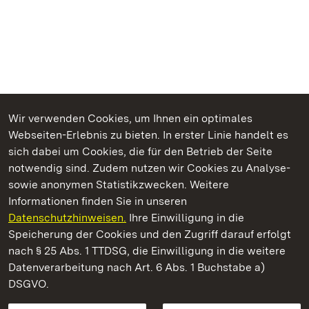
Wir verwenden Cookies, um Ihnen ein optimales
Webseiten-Erlebnis zu bieten. In erster Linie handelt es
Kommen. Staunen. Genießen.
sich dabei um Cookies, die für den Betrieb der Seite
notwendig sind. Zudem nutzen wir Cookies zu Analyse-
sowie anonymen Statistikzwecken. Weitere
Informationen finden Sie in unseren
Datenschutzhinweisen.
Ihre Einwilligung in die
Staatliche Schlösser und Gärten Baden‑Württemberg
Speicherung der Cookies und den Zugriff darauf erfolgt
nach § 25 Abs. 1 TTDSG, die Einwilligung in die weitere
Staatliche Schlösser und Gärten Baden-Württemberg
Datenverarbeitung nach Art. 6 Abs. 1 Buchstabe a)
DSGVO.
Kontakt
FAQ
Impressum
Datenschutz
Gebärdensprache
Leichte Sprache