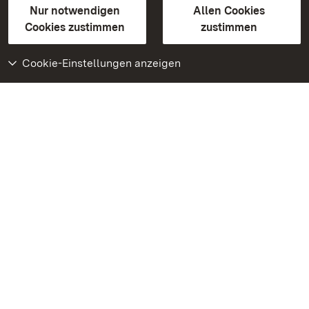
Erklärung zur Barrierefreiheit
Nur notwendigen
Allen Cookies
BITV-konform (geprüfte Seiten)
Cookies zustimmen
zustimmen
Cookie-Einstellungen anzeigen
Weiteres
Portal
Monumente
Besuchen Sie uns auf
Facebook
Besuchen Sie uns auf
Instagram
Besuchen Sie uns auf
Youtube
Lernen Sie unsere Apps
kennen
Google Play Store
App Store für iPhone