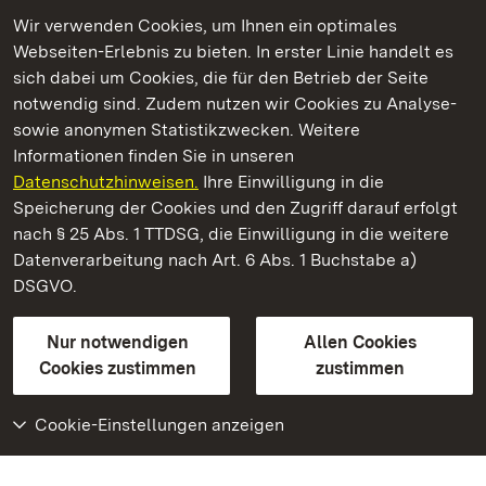
Wir verwenden Cookies, um Ihnen ein optimales
Webseiten-Erlebnis zu bieten. In erster Linie handelt es
Kommen. Staunen. Genießen.
sich dabei um Cookies, die für den Betrieb der Seite
notwendig sind. Zudem nutzen wir Cookies zu Analyse-
sowie anonymen Statistikzwecken. Weitere
Informationen finden Sie in unseren
Datenschutzhinweisen.
Ihre Einwilligung in die
Staatliche Schlösser und Gärten Baden‑Württemberg
Speicherung der Cookies und den Zugriff darauf erfolgt
nach § 25 Abs. 1 TTDSG, die Einwilligung in die weitere
Staatliche Schlösser und Gärten Baden-Württemberg
Datenverarbeitung nach Art. 6 Abs. 1 Buchstabe a)
DSGVO.
Kontakt
FAQ
Impressum
Datenschutz
Gebärdensprache
Leichte Sprache
Erklärung zur Barrierefreiheit
Nur notwendigen
Allen Cookies
BITV-konform (geprüfte Seiten)
Cookies zustimmen
zustimmen
Cookie-Einstellungen anzeigen
Weiteres
Portal
Monumente