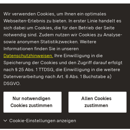
Wir verwenden Cookies, um Ihnen ein optimales
Webseiten-Erlebnis zu bieten. In erster Linie handelt es
Kommen. Staunen. Genießen.
sich dabei um Cookies, die für den Betrieb der Seite
notwendig sind. Zudem nutzen wir Cookies zu Analyse-
sowie anonymen Statistikzwecken. Weitere
Informationen finden Sie in unseren
Datenschutzhinweisen.
Ihre Einwilligung in die
Staatliche Schlösser und Gärten Baden‑Württemberg
Speicherung der Cookies und den Zugriff darauf erfolgt
nach § 25 Abs. 1 TTDSG, die Einwilligung in die weitere
Staatliche Schlösser und Gärten Baden-Württemberg
Datenverarbeitung nach Art. 6 Abs. 1 Buchstabe a)
DSGVO.
Kontakt
FAQ
Impressum
Datenschutz
Gebärdensprache
Leichte Sprache
Erklärung zur Barrierefreiheit
Nur notwendigen
Allen Cookies
BITV-konform (geprüfte Seiten)
Cookies zustimmen
zustimmen
Cookie-Einstellungen anzeigen
Weiteres