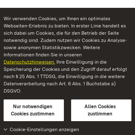
Wir verwenden Cookies, um Ihnen ein optimales
Webseiten-Erlebnis zu bieten. In erster Linie handelt es
Kommen. Staunen. Genießen.
sich dabei um Cookies, die für den Betrieb der Seite
notwendig sind. Zudem nutzen wir Cookies zu Analyse-
sowie anonymen Statistikzwecken. Weitere
Informationen finden Sie in unseren
Datenschutzhinweisen.
Ihre Einwilligung in die
Staatliche Schlösser und Gärten Baden‑Württemberg
Speicherung der Cookies und den Zugriff darauf erfolgt
nach § 25 Abs. 1 TTDSG, die Einwilligung in die weitere
Staatliche Schlösser und Gärten Baden-Württemberg
Datenverarbeitung nach Art. 6 Abs. 1 Buchstabe a)
DSGVO.
Kontakt
FAQ
Impressum
Datenschutz
Gebärdensprache
Leichte Sprache
Erklärung zur Barrierefreiheit
Nur notwendigen
Allen Cookies
BITV-konform (geprüfte Seiten)
Cookies zustimmen
zustimmen
Cookie-Einstellungen anzeigen
Weiteres