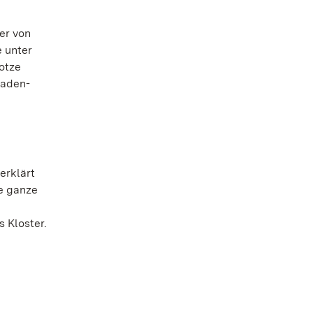
ler von
e unter
otze
Baden-
erklärt
ie ganze
 Kloster.