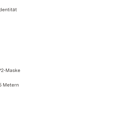
dentität
FP2-Maske
,5 Metern