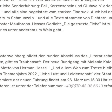
erliche Sonderführung: Bei „Kerzenschein und Glühwein“ erle
n – und alle sind begeistert vom starken Eindruck. Auch bei d
n zum Schmunzeln – und alle Texte stammen von Dichtern u
loster Maulbronn. Hesses Gedicht „Die gestutzte Eiche“ ist zu
r es unter anderem um Wein geht.
sterweinberg bildet den runden Abschluss des „Literarisch
ken, gibt es Traubensaft. Der neue Rundgang mit Melanie Kalc
em Motto von Herman Hesse – „Und allem Weh zum Trotze bleib
des Themenjahrs 2022 „Liebe Lust und Leidenschaft“ der Staat
iere der neuen Führung findet am 26. März um 15.30 Uhr sta
iteren ist unter der Telefonnummer
+49(0)70 43.92 66 10
erfo