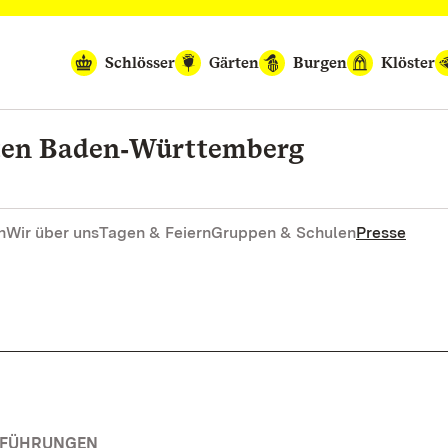
Schlösser
Gärten
Burgen
Klöster
rten Baden‑Württemberg
n
Wir über uns
Tagen & Feiern
Gruppen & Schulen
Presse
RFÜHRUNGEN