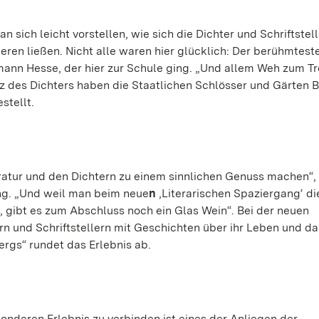
 sich leicht vorstellen, wie sich die Dichter und Schriftstel
ren ließen. Nicht alle waren hier glücklich: Der berühmtest
rmann Hesse, der hier zur Schule ging. „Und allem Weh zum Tr
Satz des Dichters haben die Staatlichen Schlösser und Gärten 
stellt.
ratur und den Dichtern zu einem sinnlichen Genuss machen“, 
ung. „Und weil man beim neue
n
‚Literarischen Spaziergang‘ d
, gibt es zum Abschluss noch ein Glas Wein“. Bei der neuen
n und Schriftstellern mit Geschichten über ihr Leben und das
rgs“ rundet das Erlebnis ab.
nderen Erlebnis zu verbinden ist eines der Anliegen der