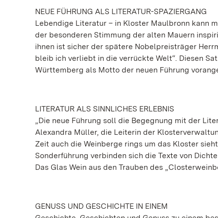
NEUE FÜHRUNG ALS LITERATUR-SPAZIERGANG
Lebendige Literatur – in Kloster Maulbronn kann man
der besonderen Stimmung der alten Mauern inspirie
ihnen ist sicher der spätere Nobelpreisträger Her
bleib ich verliebt in die verrückte Welt“. Diesen 
Württemberg als Motto der neuen Führung vorange
LITERATUR ALS SINNLICHES ERLEBNIS
„Die neue Führung soll die Begegnung mit der Lite
Alexandra Müller, die Leiterin der Klosterverwalt
Zeit auch die Weinberge rings um das Kloster sieht
Sonderführung verbinden sich die Texte von Dichter
Das Glas Wein aus den Trauben des „Closterweinbe
GENUSS UND GESCHICHTE IN EINEM
Geschichte, Geschichten und Genuss zu einem beso