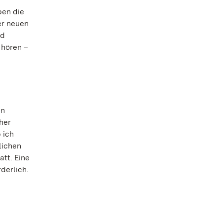
ben die
er neuen
nd
 hören –
en
her
 ich
lichen
tt. Eine
rderlich.