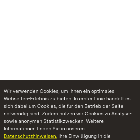
Wir verwenden Cookies, um Ihnen ein optimales
Webseiten-Erlebnis zu bieten. In erster Linie handelt es
Kommen. Staunen. Genießen.
sich dabei um Cookies, die für den Betrieb der Seite
notwendig sind. Zudem nutzen wir Cookies zu Analyse-
sowie anonymen Statistikzwecken. Weitere
Informationen finden Sie in unseren
Datenschutzhinweisen.
Ihre Einwilligung in die
Staatliche Schlösser und Gärten Baden‑Württemberg