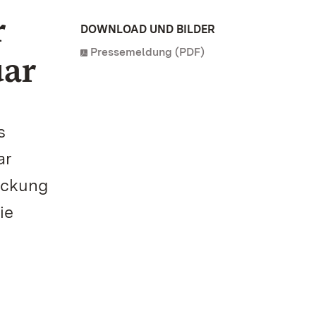
r
DOWNLOAD UND BILDER
Pressemeldung (PDF)
uar
s
ar
eckung
ie