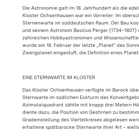
Die Astronomie galt im 18. Jahrhundert als die ed
Kloster Ochsenhausen war ein Vorreiter: Im obers
Sternenwarte im süddeutschen Raum. Der Bau kost
und seinem Astronom Basilius Perger (1734–1807)
zahlreichen Hobbyastronomen und Wissenschaftlern
wurde am 18. Februar der letzte „Planet“ des Son
Zwergplanet eingestuft; die Definition eines Planet
EINE STERNWARTE IM KLOSTER
Das Kloster Ochsenhausen verfügte im Barock über
Sternwarte im südlichen Eckturm des Konventgebä
Azimutalquadrant zählte mit knapp drei Metern Hö
diente dazu, die Position von Gestirnen zu bestim
Gradeinstellung des Viertelkreises abgelesen wer
erhaltene spätbarocke Sternwarte ihrer Art ‒ weltw