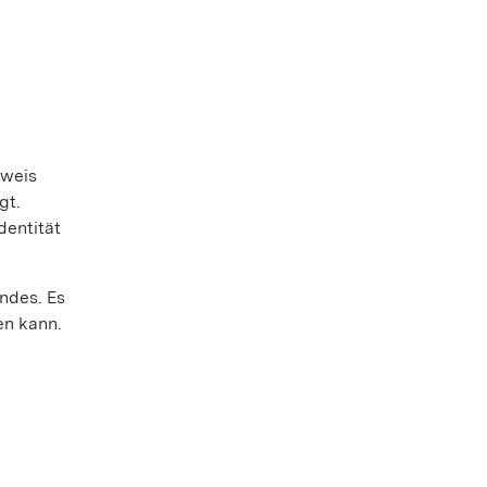
hweis
gt.
dentität
ndes. Es
en kann.