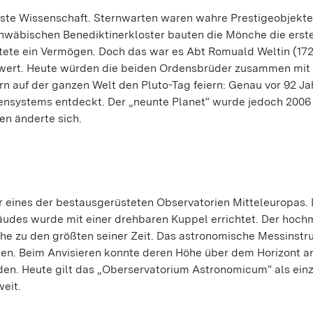
elste Wissenschaft. Sternwarten waren wahre Prestigeobjekte
chwäbischen Benediktinerkloster bauten die Mönche die erst
ete ein Vermögen. Doch das war es Abt Romuald Weltin (17
 wert. Heute würden die beiden Ordensbrüder zusammen mit
 auf der ganzen Welt den Pluto-Tag feiern: Genau vor 92 Ja
nensystems entdeckt. Der „neunte Planet“ wurde jedoch 2006 
en änderte sich.
 eines der bestausgerüsteten Observatorien Mitteleuropas. 
udes wurde mit einer drehbaren Kuppel errichtet. Der hoc
he zu den größten seiner Zeit. Das astronomische Messinst
men. Beim Anvisieren konnte deren Höhe über dem Horizont a
den. Heute gilt das „Oberservatorium Astronomicum“ als ein
eit.