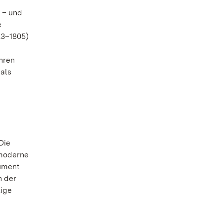
 – und
e
23–1805)
hren
als
Die
hmoderne
rument
n der
zige