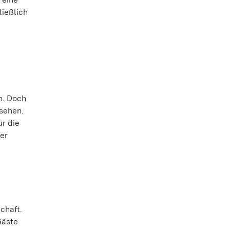
ließlich
n. Doch
sehen.
r die
ter
chaft.
Gäste