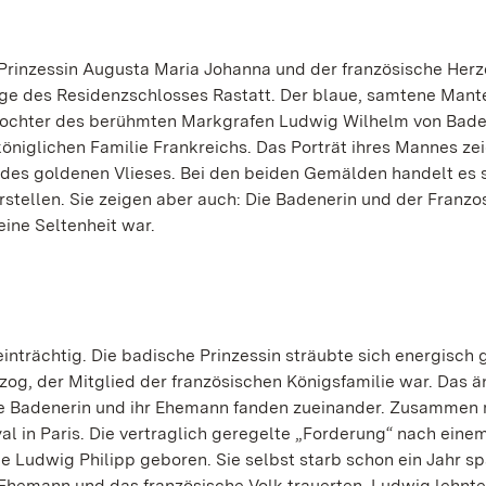
 Prinzessin Augusta Maria Johanna und der französische Her
age des Residenzschlosses Rastatt. Der blaue, samtene Mant
 Tochter des berühmten Markgrafen Ludwig Wilhelm von Bad
königlichen Familie Frankreichs. Das Porträt ihres Mannes ze
 des goldenen Vlieses. Bei den beiden Gemälden handelt es 
rstellen. Sie zeigen aber auch: Die Badenerin und der Franz
ine Seltenheit war.
inträchtig. Die badische Prinzessin sträubte sich energisch 
zog, der Mitglied der französischen Königsfamilie war. Das 
ie Badenerin und ihr Ehemann fanden zueinander. Zusammen 
l in Paris. Die vertraglich geregelte „Forderung“ nach eine
de Ludwig Philipp geboren. Sie selbst starb schon ein Jahr s
Ehemann und das französische Volk trauerten. Ludwig lehnte