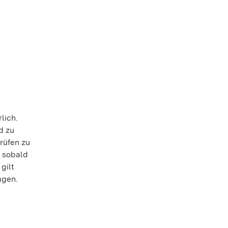
lich.
d zu
rüfen zu
, sobald
gilt
agen.