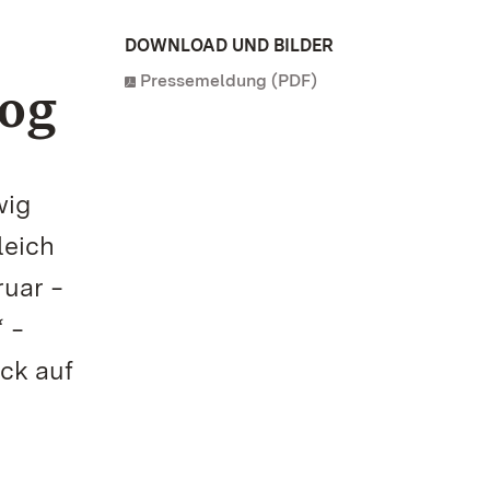
DOWNLOAD UND BILDER
Pressemeldung (PDF)
zog
wig
leich
ruar ‒
 ‒
ck auf