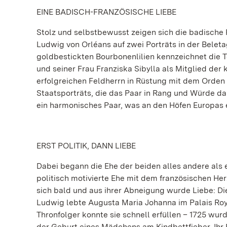
EINE BADISCH-FRANZÖSISCHE LIEBE
Stolz und selbstbewusst zeigen sich die badische
Ludwig von Orléans auf zwei Porträts in der Belet
goldbestickten Bourbonenlilien kennzeichnet die
und seiner Frau Franziska Sibylla als Mitglied der 
erfolgreichen Feldherrn in Rüstung mit dem Orden
Staatsporträts, die das Paar in Rang und Würde da
ein harmonisches Paar, was an den Höfen Europas e
ERST POLITIK, DANN LIEBE
Dabei begann die Ehe der beiden alles andere als e
politisch motivierte Ehe mit dem französischen Her
sich bald und aus ihrer Abneigung wurde Liebe: D
Ludwig lebte Augusta Maria Johanna im Palais Roya
Thronfolger konnte sie schnell erfüllen – 1725 wur
der Geburt eines Mädchens am Kindbettfieber. Ihr 