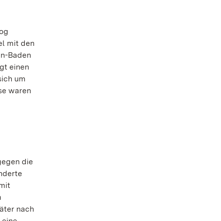
zog
el mit den
en-Baden
igt einen
sich um
ose waren
gegen die
änderte
mit
m
päter nach
 eine