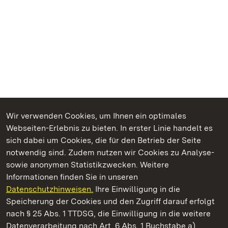
Wir verwenden Cookies, um Ihnen ein optimales
Webseiten-Erlebnis zu bieten. In erster Linie handelt es
Kommen. Staunen. Genießen.
sich dabei um Cookies, die für den Betrieb der Seite
notwendig sind. Zudem nutzen wir Cookies zu Analyse-
sowie anonymen Statistikzwecken. Weitere
Informationen finden Sie in unseren
Datenschutzhinweisen.
Ihre Einwilligung in die
Staatliche Schlösser und Gärten Baden‑Württemberg
Speicherung der Cookies und den Zugriff darauf erfolgt
nach § 25 Abs. 1 TTDSG, die Einwilligung in die weitere
Staatliche Schlösser und Gärten Baden-Württemberg
Datenverarbeitung nach Art. 6 Abs. 1 Buchstabe a)