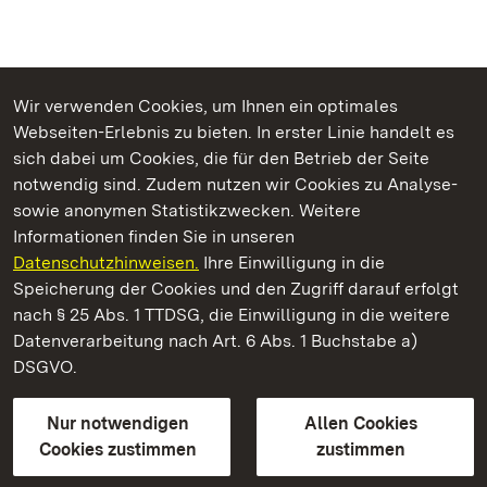
Wir verwenden Cookies, um Ihnen ein optimales
Webseiten-Erlebnis zu bieten. In erster Linie handelt es
Kommen. Staunen. Genießen.
sich dabei um Cookies, die für den Betrieb der Seite
notwendig sind. Zudem nutzen wir Cookies zu Analyse-
sowie anonymen Statistikzwecken. Weitere
Informationen finden Sie in unseren
Datenschutzhinweisen.
Ihre Einwilligung in die
Staatliche Schlösser und Gärten Baden‑Württemberg
Speicherung der Cookies und den Zugriff darauf erfolgt
nach § 25 Abs. 1 TTDSG, die Einwilligung in die weitere
Staatliche Schlösser und Gärten Baden-Württemberg
Datenverarbeitung nach Art. 6 Abs. 1 Buchstabe a)
DSGVO.
Kontakt
FAQ
Impressum
Datenschutz
Gebärdensprache
Leichte Sprache
Erklärung zur Barrierefreiheit
Nur notwendigen
Allen Cookies
BITV-konform (geprüfte Seiten)
Cookies zustimmen
zustimmen