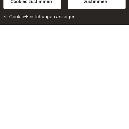
BITV-konform (geprüfte Seiten)
Cookies zustimmen
zustimmen
Cookie-Einstellungen anzeigen
Weiteres
Portal
Monumente
Besuchen Sie uns auf
Facebook
Besuchen Sie uns auf
Instagram
Besuchen Sie uns auf
Youtube
Lernen Sie unsere Apps
kennen
Google Play Store
App Store für iPhone