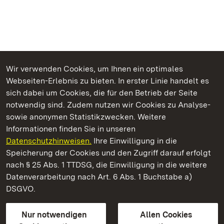
Wir verwenden Cookies, um Ihnen ein optimales
Webseiten-Erlebnis zu bieten. In erster Linie handelt es
Kommen. Staunen. Genießen.
sich dabei um Cookies, die für den Betrieb der Seite
notwendig sind. Zudem nutzen wir Cookies zu Analyse-
sowie anonymen Statistikzwecken. Weitere
Informationen finden Sie in unseren
Datenschutzhinweisen.
Ihre Einwilligung in die
Staatliche Schlösser und Gärten Baden‑Württemberg
Speicherung der Cookies und den Zugriff darauf erfolgt
nach § 25 Abs. 1 TTDSG, die Einwilligung in die weitere
Staatliche Schlösser und Gärten Baden-Württemberg
Datenverarbeitung nach Art. 6 Abs. 1 Buchstabe a)
DSGVO.
Kontakt
FAQ
Impressum
Datenschutz
Gebärdensprache
Leichte Sprache
Erklärung zur Barrierefreiheit
Nur notwendigen
Allen Cookies