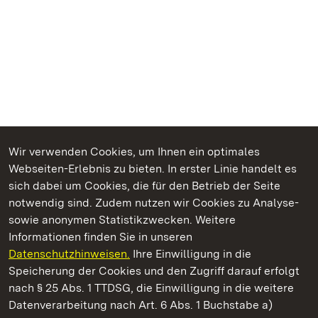
Wir verwenden Cookies, um Ihnen ein optimales
Webseiten-Erlebnis zu bieten. In erster Linie handelt es
Kommen. Staunen. Genießen.
sich dabei um Cookies, die für den Betrieb der Seite
notwendig sind. Zudem nutzen wir Cookies zu Analyse-
sowie anonymen Statistikzwecken. Weitere
Informationen finden Sie in unseren
Datenschutzhinweisen.
Ihre Einwilligung in die
Staatliche Schlösser und Gärten Baden‑Württemberg
Speicherung der Cookies und den Zugriff darauf erfolgt
nach § 25 Abs. 1 TTDSG, die Einwilligung in die weitere
Staatliche Schlösser und Gärten Baden-Württemberg
Datenverarbeitung nach Art. 6 Abs. 1 Buchstabe a)