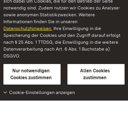
sich dabei um Cookies, die für den Betrieb der Seite
notwendig sind. Zudem nutzen wir Cookies zu Analyse-
sowie anonymen Statistikzwecken. Weitere
Informationen finden Sie in unseren
Datenschutzhinweisen.
Ihre Einwilligung in die
Staatliche Schlösser und Gärten Baden‑Württemberg
Speicherung der Cookies und den Zugriff darauf erfolgt
nach § 25 Abs. 1 TTDSG, die Einwilligung in die weitere
Staatliche Schlösser und Gärten Baden-Württemberg
Datenverarbeitung nach Art. 6 Abs. 1 Buchstabe a)
DSGVO.
Kontakt
FAQ
Impressum
Datenschutz
Gebärdensprache
Leichte Sprache
Erklärung zur Barrierefreiheit
Nur notwendigen
Allen Cookies
BITV-konform (geprüfte Seiten)
Cookies zustimmen
zustimmen
Cookie-Einstellungen anzeigen
Weiteres
Portal
Monumente
Besuchen Sie uns auf
Facebook
Besuchen Sie uns auf