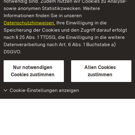
notwendig sind. Zudem nutzen wir Cookies zu Analyse-
sowie anonymen Statistikzwecken. Weitere
Informationen finden Sie in unseren
Datenschutzhinweisen.
Ihre Einwilligung in die
Staatliche Schlösser und Gärten Baden‑Württemberg
Speicherung der Cookies und den Zugriff darauf erfolgt
nach § 25 Abs. 1 TTDSG, die Einwilligung in die weitere
Staatliche Schlösser und Gärten Baden-Württemberg
Datenverarbeitung nach Art. 6 Abs. 1 Buchstabe a)
DSGVO.
Kontakt
FAQ
Impressum
Datenschutz
Gebärdensprache
Leichte Sprache
Erklärung zur Barrierefreiheit
Nur notwendigen
Allen Cookies
BITV-konform (geprüfte Seiten)
Cookies zustimmen
zustimmen
Cookie-Einstellungen anzeigen
Weiteres
Portal
Monumente
Besuchen Sie uns auf
Facebook
Besuchen Sie uns auf
Instagram