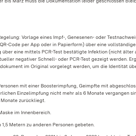
 bis März muss die Dokumentation leider geschlossen blei
Regelung: Vorlage eines Impf-, Genesenen- oder Testnachwei
 QR-Code per App oder in Papierform) über eine vollständig
ber eine mittels PCR-Test bestätigte Infektion (nicht älter 
tueller negativer Schnell- oder PCR-Test gezeigt werden. E
okument im Original vorgelegt werden, um die Identität üb
ersonen mit einer Boosterimpfung, Geimpfte mit abgeschlo
erlichen Einzelimpfung nicht mehr als 6 Monate vergangen si
 Monate zurückliegt.
 Maske im Innenbereich.
 1,5 Metern zu anderen Personen gebeten.