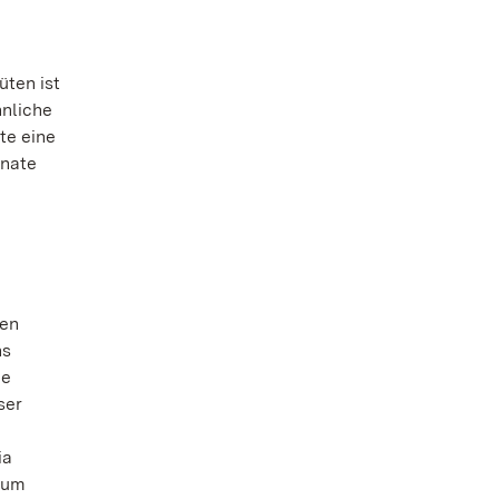
üten ist
hnliche
te eine
onate
nen
hs
he
ser
ia
 zum