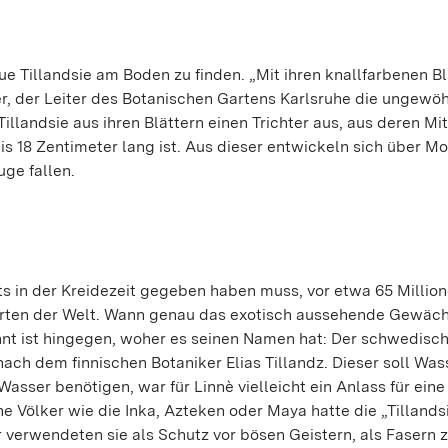
e Tillandsie am Boden zu finden. „Mit ihren knallfarbenen Bl
r, der Leiter des Botanischen Gartens Karlsruhe die ungewö
illandsie aus ihren Blättern einen Trichter aus, aus deren Mit
is 18 Zentimeter lang ist. Aus dieser entwickeln sich über M
uge fallen.
ts in der Kreidezeit gegeben haben muss, vor etwa 65 Millio
narten der Welt. Wann genau das exotisch aussehende Gewäc
nnt ist hingegen, woher es seinen Namen hat: Der schwedisc
nach dem finnischen Botaniker Elias Tillandz. Dieser soll Was
asser benötigen, war für Linnè vielleicht ein Anlass für eine
e Völker wie die Inka, Azteken oder Maya hatte die „Tillands
r verwendeten sie als Schutz vor bösen Geistern, als Fasern