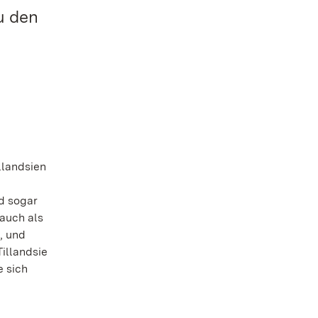
u den
llandsien
nd sogar
auch als
, und
illandsie
e sich