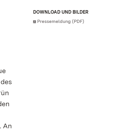
DOWNLOAD UND BILDER
Pressemeldung (PDF)
ue
 des
rün
den
. An