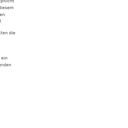
pflicht
 diesem
en.
.
lten die
n
 ein
werden