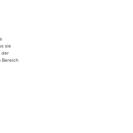
s
ss sie
t der
n Bereich