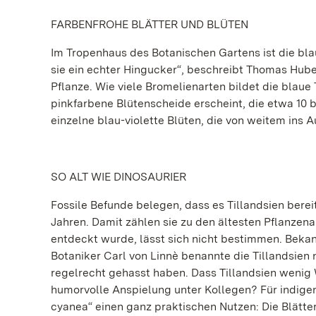
FARBENFROHE BLÄTTER UND BLÜTEN
Im Tropenhaus des Botanischen Gartens ist die blau
sie ein echter Hingucker“, beschreibt Thomas Hube
Pflanze. Wie viele Bromelienarten bildet die blaue T
pinkfarbene Blütenscheide erscheint, die etwa 10 b
einzelne blau-violette Blüten, die von weitem ins A
SO ALT WIE DINOSAURIER
Fossile Befunde belegen, dass es Tillandsien berei
Jahren. Damit zählen sie zu den ältesten Pflanze
entdeckt wurde, lässt sich nicht bestimmen. Beka
Botaniker Carl von Linnè benannte die Tillandsien 
regelrecht gehasst haben. Dass Tillandsien wenig W
humorvolle Anspielung unter Kollegen? Für indigen
cyanea“ einen ganz praktischen Nutzen: Die Blätte