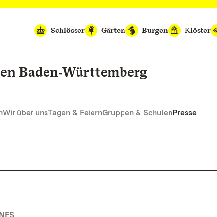
Schlösser
Gärten
Burgen
Klöster
rten Baden‑Württemberg
n
Wir über uns
Tagen & Feiern
Gruppen & Schulen
Presse
INES