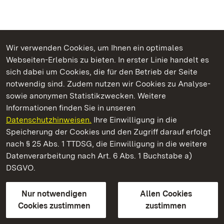
Wir verwenden Cookies, um Ihnen ein optimales
Webseiten-Erlebnis zu bieten. In erster Linie handelt es
Kommen. Staunen. Genießen.
sich dabei um Cookies, die für den Betrieb der Seite
notwendig sind. Zudem nutzen wir Cookies zu Analyse-
sowie anonymen Statistikzwecken. Weitere
Informationen finden Sie in unseren
Datenschutzhinweisen.
Ihre Einwilligung in die
Staatliche Schlösser und Gärten Baden‑Württemberg
Speicherung der Cookies und den Zugriff darauf erfolgt
nach § 25 Abs. 1 TTDSG, die Einwilligung in die weitere
Staatliche Schlösser und Gärten Baden-Württemberg
Datenverarbeitung nach Art. 6 Abs. 1 Buchstabe a)
DSGVO.
Kontakt
FAQ
Impressum
Datenschutz
Gebärdensprache
Leichte Sprache
Erklärung zur Barrierefreiheit
Nur notwendigen
Allen Cookies
BITV-konform (geprüfte Seiten)
Cookies zustimmen
zustimmen