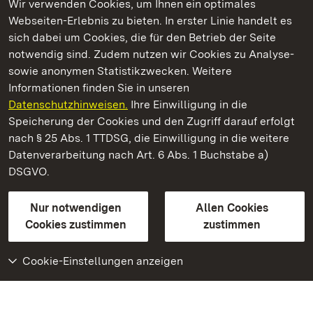
Wir verwenden Cookies, um Ihnen ein optimales
Webseiten-Erlebnis zu bieten. In erster Linie handelt es
Kommen. Staunen. Genießen.
sich dabei um Cookies, die für den Betrieb der Seite
notwendig sind. Zudem nutzen wir Cookies zu Analyse-
sowie anonymen Statistikzwecken. Weitere
Informationen finden Sie in unseren
Datenschutzhinweisen.
Ihre Einwilligung in die
Staatliche Schlösser und Gärten Baden‑Württemberg
Speicherung der Cookies und den Zugriff darauf erfolgt
nach § 25 Abs. 1 TTDSG, die Einwilligung in die weitere
Staatliche Schlösser und Gärten Baden-Württemberg
Datenverarbeitung nach Art. 6 Abs. 1 Buchstabe a)
DSGVO.
Kontakt
FAQ
Impressum
Datenschutz
Gebärdensprache
Leichte Sprache
Erklärung zur Barrierefreiheit
Nur notwendigen
Allen Cookies
BITV-konform (geprüfte Seiten)
Cookies zustimmen
zustimmen
Cookie-Einstellungen anzeigen
Weiteres
Portal
Monumente
Besuchen Sie uns auf