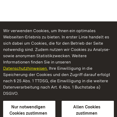
Wir verwenden Cookies, um Ihnen ein optimales
Webseiten-Erlebnis zu bieten. In erster Linie handelt es
Kommen. Staunen. Genießen.
sich dabei um Cookies, die für den Betrieb der Seite
notwendig sind. Zudem nutzen wir Cookies zu Analyse-
sowie anonymen Statistikzwecken. Weitere
Informationen finden Sie in unseren
Datenschutzhinweisen.
Ihre Einwilligung in die
Staatliche Schlösser und Gärten Baden‑Württemberg
Speicherung der Cookies und den Zugriff darauf erfolgt
nach § 25 Abs. 1 TTDSG, die Einwilligung in die weitere
Staatliche Schlösser und Gärten Baden-Württemberg
Datenverarbeitung nach Art. 6 Abs. 1 Buchstabe a)
DSGVO.
Kontakt
FAQ
Impressum
Datenschutz
Gebärdensprache
Leichte Sprache
Erklärung zur Barrierefreiheit
Nur notwendigen
Allen Cookies
BITV-konform (geprüfte Seiten)
Cookies zustimmen
zustimmen