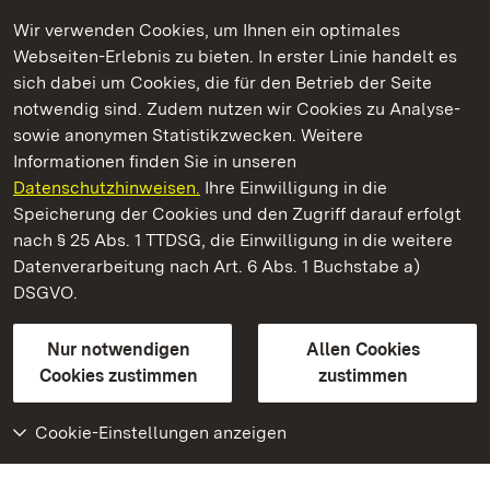
Wir verwenden Cookies, um Ihnen ein optimales
Webseiten-Erlebnis zu bieten. In erster Linie handelt es
Kommen. Staunen. Genießen.
sich dabei um Cookies, die für den Betrieb der Seite
notwendig sind. Zudem nutzen wir Cookies zu Analyse-
sowie anonymen Statistikzwecken. Weitere
Informationen finden Sie in unseren
Datenschutzhinweisen.
Ihre Einwilligung in die
Staatliche Schlösser und Gärten Baden‑Württemberg
Speicherung der Cookies und den Zugriff darauf erfolgt
nach § 25 Abs. 1 TTDSG, die Einwilligung in die weitere
Staatliche Schlösser und Gärten Baden-Württemberg
Datenverarbeitung nach Art. 6 Abs. 1 Buchstabe a)
DSGVO.
Kontakt
FAQ
Impressum
Datenschutz
Gebärdensprache
Leichte Sprache
Erklärung zur Barrierefreiheit
Nur notwendigen
Allen Cookies
BITV-konform (geprüfte Seiten)
Cookies zustimmen
zustimmen
Cookie-Einstellungen anzeigen
Weiteres
Portal
Monumente