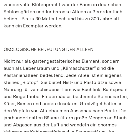
wundervolle Blütenpracht war der Baum in deutschen
Schlossgärten und für barocke Alleen außerordentlich
beliebt. Bis zu 30 Meter hoch und bis zu 300 Jahre alt
kann ein Exemplar werden.
ÖKOLOGISCHE BEDEUTUNG DER ALLEEN
Nicht nur als gartengestalterisches Element, sondern
auch als Lebensraum und „Klimaschützer“ sind die
Kastanienalleen bedeutend. Jede Allee ist ein eigenes
kleines „Biotop“: Sie bietet Nist- und Rastplätze sowie
Nahrung für verschiedene Tiere wie Buchfink, Buntspecht
und Ringeltaube, Fledermäuse, bestimmte Spinnenarten,
Käfer, Bienen und andere Insekten. Greifvögel halten in
den Wipfeln von Alleebäumen Ausschau nach Beute. Die
jahrhundertealten Bäume filtern große Mengen an Staub
und Abgasen aus der Luft und wandeln ein enormes
Volumen an Kohlenstoffdioxyd in Sauerstoff um. An