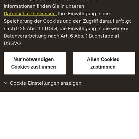
Informationen finden Sie in unseren
Datenschutzhinweisen.
Ihre Einwilligung in die
Staatliche Schlösser und Gärten Baden‑Württemberg
Speicherung der Cookies und den Zugriff darauf erfolgt
nach § 25 Abs. 1 TTDSG, die Einwilligung in die weitere
Staatliche Schlösser und Gärten Baden-Württemberg
Datenverarbeitung nach Art. 6 Abs. 1 Buchstabe a)
DSGVO.
Kontakt
FAQ
Impressum
Datenschutz
Gebärdensprache
Leichte Sprache
Erklärung zur Barrierefreiheit
Nur notwendigen
Allen Cookies
BITV-konform (geprüfte Seiten)
Cookies zustimmen
zustimmen
Cookie-Einstellungen anzeigen
Weiteres
Portal
Monumente
Besuchen Sie uns auf
Facebook
Besuchen Sie uns auf
Instagram
Besuchen Sie uns auf
Youtube