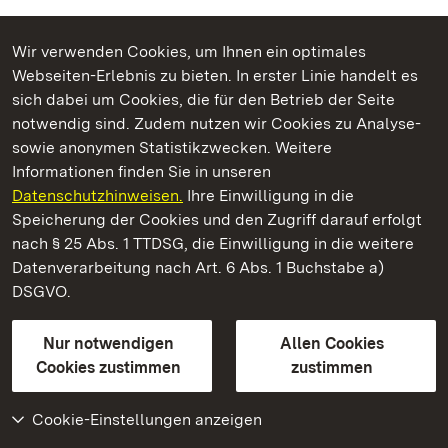
Wir verwenden Cookies, um Ihnen ein optimales
Webseiten-Erlebnis zu bieten. In erster Linie handelt es
Kommen. Staunen. Genießen.
sich dabei um Cookies, die für den Betrieb der Seite
notwendig sind. Zudem nutzen wir Cookies zu Analyse-
sowie anonymen Statistikzwecken. Weitere
Informationen finden Sie in unseren
Datenschutzhinweisen.
Ihre Einwilligung in die
Staatliche Schlösser und Gärten Baden‑Württemberg
Speicherung der Cookies und den Zugriff darauf erfolgt
nach § 25 Abs. 1 TTDSG, die Einwilligung in die weitere
Staatliche Schlösser und Gärten Baden-Württemberg
Datenverarbeitung nach Art. 6 Abs. 1 Buchstabe a)
DSGVO.
Kontakt
FAQ
Impressum
Datenschutz
Gebärdensprache
Leichte Sprache
Erklärung zur Barrierefreiheit
Nur notwendigen
Allen Cookies
BITV-konform (geprüfte Seiten)
Cookies zustimmen
zustimmen
Cookie-Einstellungen anzeigen
Weiteres