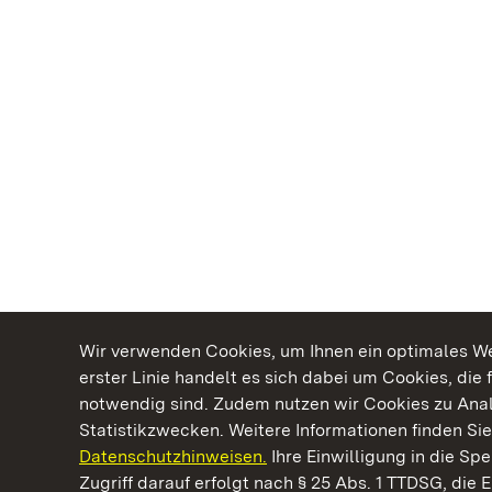
Wir verwenden Cookies, um Ihnen ein optimales Web
erster Linie handelt es sich dabei um Cookies, die 
notwendig sind. Zudem nutzen wir Cookies zu Ana
Statistikzwecken. Weitere Informationen finden Sie
Datenschutzhinweisen.
Ihre Einwilligung in die S
Kommen. Staunen. Genießen.
Zugriff darauf erfolgt nach § 25 Abs. 1 TTDSG, die E