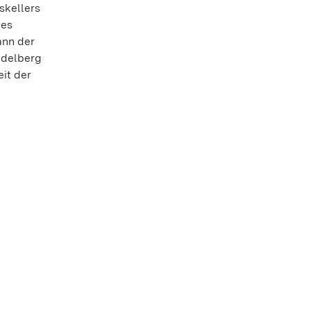
skellers
tes
ann der
idelberg
it der