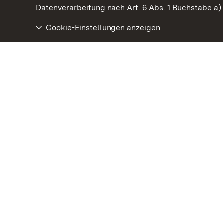
Datenverarbeitung nach Art. 6 Abs. 1 Buchstabe a
Cookie-Einstellungen anzeigen
Staatliche Schlösser und Gärten Baden‑Württemberg