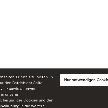
seiten-Erlebnis zu bieten. In
Nur notwendigen Cooki
für den Betrieb der Seite
lyse- sowie anonymen
 in unseren
peicherung der Cookies und den
inwilligung in die weitere