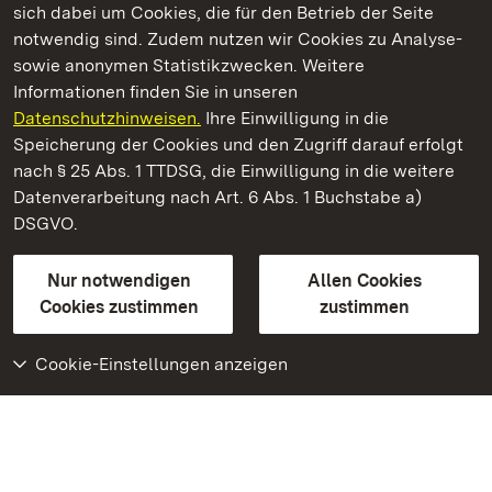
sich dabei um Cookies, die für den Betrieb der Seite
notwendig sind. Zudem nutzen wir Cookies zu Analyse-
sowie anonymen Statistikzwecken. Weitere
Informationen finden Sie in unseren
Datenschutzhinweisen.
Ihre Einwilligung in die
Staatliche Schlösser und Gärten Baden‑Württemberg
Speicherung der Cookies und den Zugriff darauf erfolgt
nach § 25 Abs. 1 TTDSG, die Einwilligung in die weitere
Staatliche Schlösser und Gärten Baden-Württemberg
Datenverarbeitung nach Art. 6 Abs. 1 Buchstabe a)
DSGVO.
Kontakt
FAQ
Impressum
Datenschutz
Gebärdensprache
Leichte Sprache
Erklärung zur Barrierefreiheit
Nur notwendigen
Allen Cookies
BITV-konform (geprüfte Seiten)
Cookies zustimmen
zustimmen
Cookie-Einstellungen anzeigen
Weiteres
Portal
Monumente
Besuchen Sie uns auf
Facebook
Besuchen Sie uns auf