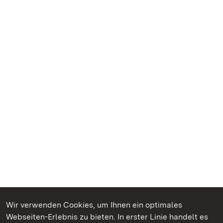
Wir verwenden Cookies, um Ihnen ein optimales
Webseiten-Erlebnis zu bieten. In erster Linie handelt es
Kommen. Staunen. Genießen.