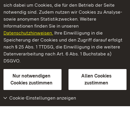
Kommen. Staunen. Genießen.
sich dabei um Cookies, die für den Betrieb der Seite
notwendig sind. Zudem nutzen wir Cookies zu Analyse-
sowie anonymen Statistikzwecken. Weitere
Informationen finden Sie in unseren
Datenschutzhinweisen.
Ihre Einwilligung in die
Staatliche Schlösser und Gärten Baden‑Württemberg
Speicherung der Cookies und den Zugriff darauf erfolgt
nach § 25 Abs. 1 TTDSG, die Einwilligung in die weitere
Staatliche Schlösser und Gärten Baden-Württemberg
Datenverarbeitung nach Art. 6 Abs. 1 Buchstabe a)
DSGVO.
Kontakt
FAQ
Impressum
Datenschutz
Gebärdensprache
Leichte Sprache
Erklärung zur Barrierefreiheit
Nur notwendigen
Allen Cookies
BITV-konform (geprüfte Seiten)
Cookies zustimmen
zustimmen
Cookie-Einstellungen anzeigen
Weiteres
Portal
Monumente
Besuchen Sie uns auf
Facebook