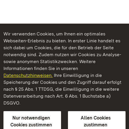
Wir verwenden Cookies, um Ihnen ein optimales
Webseiten-Erlebnis zu bieten. In erster Linie handelt es
Kommen. Staunen. Genießen.
sich dabei um Cookies, die für den Betrieb der Seite
notwendig sind. Zudem nutzen wir Cookies zu Analyse-
sowie anonymen Statistikzwecken. Weitere
Informationen finden Sie in unseren
Datenschutzhinweisen.
Ihre Einwilligung in die
Staatliche Schlösser und Gärten Baden‑Württemberg
Speicherung der Cookies und den Zugriff darauf erfolgt
nach § 25 Abs. 1 TTDSG, die Einwilligung in die weitere
Staatliche Schlösser und Gärten Baden-Württemberg
Datenverarbeitung nach Art. 6 Abs. 1 Buchstabe a)
DSGVO.
Kontakt
FAQ
Impressum
Datenschutz
Gebärdensprache
Leichte Sprache
Erklärung zur Barrierefreiheit
Nur notwendigen
Allen Cookies
BITV-konform (geprüfte Seiten)
Cookies zustimmen
zustimmen