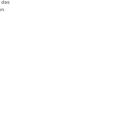
 das
en.