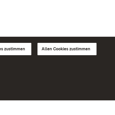
es zustimmen
Allen Cookies zustimmen
d Gärten
Weiteres
Portal
Monumente
Besuchen Sie uns auf Facebook