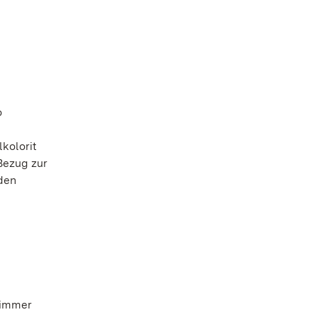
o
kolorit
Bezug zur
den
 immer