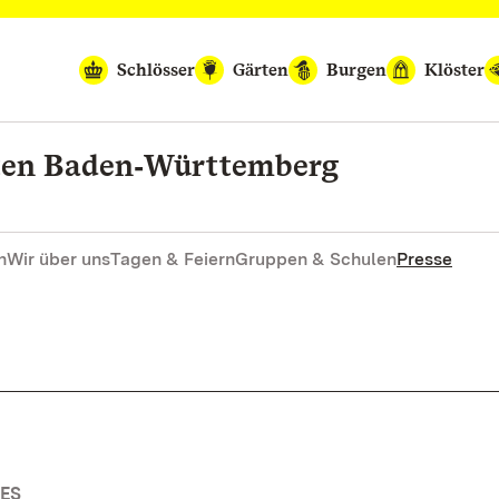
Schlösser
Gärten
Burgen
Klöster
rten Baden‑Württemberg
n
Wir über uns
Tagen & Feiern
Gruppen & Schulen
Presse
ES