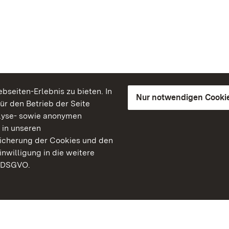
seiten-Erlebnis zu bieten. In
Nur notwendigen Cooki
für den Betrieb der Seite
lyse- sowie anonymen
 in unseren
peicherung der Cookies und den
inwilligung in die weitere
) DSGVO.
Staatliche Schlösser un
Baden-Württemberg
Kontakt
FAQ
Impressum