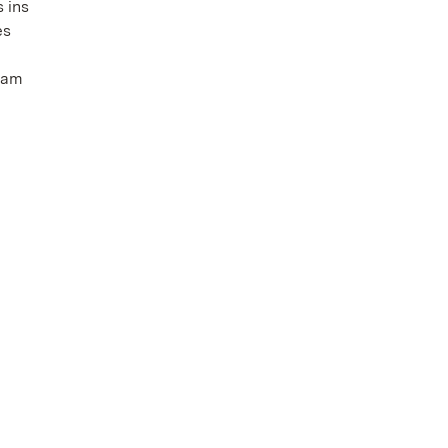
 ins
es
 am