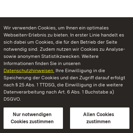
Wir verwenden Cookies, um Ihnen ein optimales
Webseiten-Erlebnis zu bieten. In erster Linie handelt es
Kommen. Staunen. Genießen.
sich dabei um Cookies, die für den Betrieb der Seite
notwendig sind. Zudem nutzen wir Cookies zu Analyse-
sowie anonymen Statistikzwecken. Weitere
Informationen finden Sie in unseren
Datenschutzhinweisen.
Ihre Einwilligung in die
Staatliche Schlösser und Gärten Baden‑Württemberg
Speicherung der Cookies und den Zugriff darauf erfolgt
nach § 25 Abs. 1 TTDSG, die Einwilligung in die weitere
Staatliche Schlösser und Gärten Baden-Württemberg
Datenverarbeitung nach Art. 6 Abs. 1 Buchstabe a)
DSGVO.
Kontakt
FAQ
Impressum
Datenschutz
Gebärdensprache
Leichte Sprache
Erklärung zur Barrierefreiheit
Nur notwendigen
Allen Cookies
BITV-konform (geprüfte Seiten)
Cookies zustimmen
zustimmen