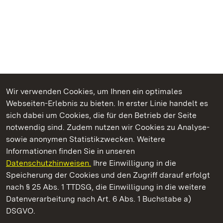
Wir verwenden Cookies, um Ihnen ein optimales
Webseiten-Erlebnis zu bieten. In erster Linie handelt es
Kommen. Staunen. Genießen.
sich dabei um Cookies, die für den Betrieb der Seite
notwendig sind. Zudem nutzen wir Cookies zu Analyse-
sowie anonymen Statistikzwecken. Weitere
Informationen finden Sie in unseren
Datenschutzhinweisen.
Ihre Einwilligung in die
Staatliche Schlösser und Gärten Baden‑Württemberg
Speicherung der Cookies und den Zugriff darauf erfolgt
nach § 25 Abs. 1 TTDSG, die Einwilligung in die weitere
Staatliche Schlösser und Gärten Baden-Württemberg
Datenverarbeitung nach Art. 6 Abs. 1 Buchstabe a)
DSGVO.
Kontakt
FAQ
Impressum
Datenschutz