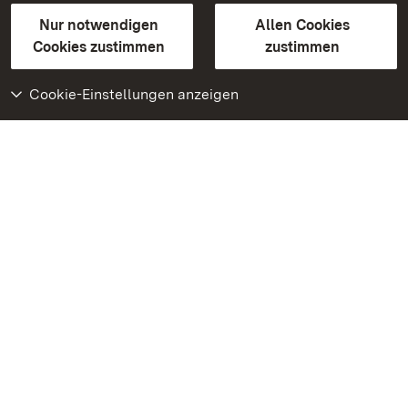
Gebärdensprache
Leichte Sprache
Erklärung zur Barrierefreiheit
Nur notwendigen
Allen Cookies
BITV-konform (geprüfte Seiten)
Cookies zustimmen
zustimmen
Cookie-Einstellungen anzeigen
Weiteres
Portal
Monumente
Besuchen Sie uns auf
Facebook
Besuchen Sie uns auf
Instagram
Besuchen Sie uns auf
Youtube
Lernen Sie unsere Apps
kennen
Google Play Store
App Store für iPhone