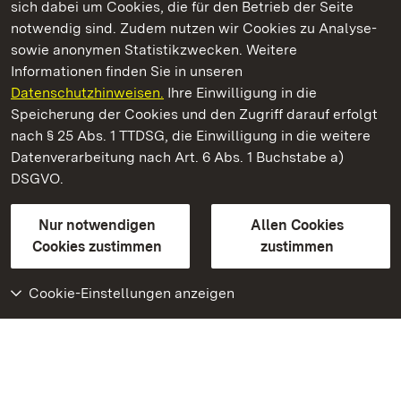
sich dabei um Cookies, die für den Betrieb der Seite
notwendig sind. Zudem nutzen wir Cookies zu Analyse-
sowie anonymen Statistikzwecken. Weitere
Informationen finden Sie in unseren
Datenschutzhinweisen.
Ihre Einwilligung in die
Staatliche Schlösser und Gärten Baden‑Württemberg
Speicherung der Cookies und den Zugriff darauf erfolgt
nach § 25 Abs. 1 TTDSG, die Einwilligung in die weitere
Staatliche Schlösser und Gärten Baden-Württemberg
Datenverarbeitung nach Art. 6 Abs. 1 Buchstabe a)
DSGVO.
Kontakt
FAQ
Impressum
Datenschutz
Gebärdensprache
Leichte Sprache
Erklärung zur Barrierefreiheit
Nur notwendigen
Allen Cookies
BITV-konform (geprüfte Seiten)
Cookies zustimmen
zustimmen
Cookie-Einstellungen anzeigen
Weiteres
Portal
Monumente
Besuchen Sie uns auf
Facebook
Besuchen Sie uns auf