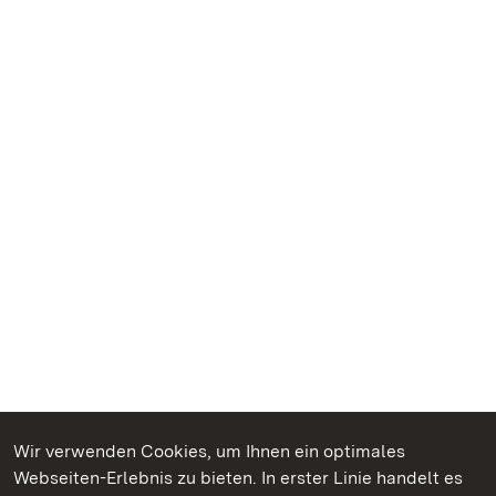
Wir verwenden Cookies, um Ihnen ein optimales
Webseiten-Erlebnis zu bieten. In erster Linie handelt es
Kommen. Staunen. Genießen.