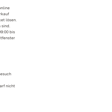
online
rkauf
et lösen.
 sind.
09:00 bis
itfenster
Besuch
rf nicht