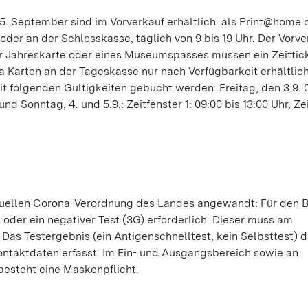
d 5. September sind im Vorverkauf erhältlich: als Print@home 
oder an der Schlosskasse, täglich von 9 bis 19 Uhr. Der Vorve
er Jahreskarte oder eines Museumspasses müssen ein Zeittick
a Karten an der Tageskasse nur nach Verfügbarkeit erhältlich
it folgenden Gültigkeiten gebucht werden: Freitag, den 3.9. 
d Sonntag, 4. und 5.9.: Zeitfenster 1: 09:00 bis 13:00 Uhr, Ze
tuellen Corona-Verordnung des Landes angewandt: Für den 
oder ein negativer Test (3G) erforderlich. Dieser muss am
as Testergebnis (ein Antigenschnelltest, kein Selbsttest) da
ontaktdaten erfasst. Im Ein- und Ausgangsbereich sowie an
 besteht eine Maskenpflicht.