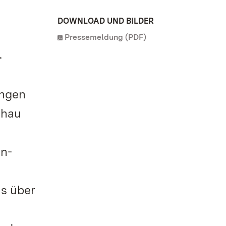
DOWNLOAD UND BILDER
Pressemeldung (PDF)
n
ingen
chau
en-
is über