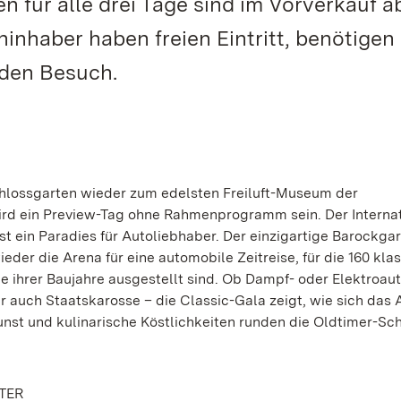
en für alle drei Tage sind im Vorverkauf 
ninhaber haben freien Eintritt, benötigen
r den Besuch.
hlossgarten wieder zum edelsten Freiluft-Museum der
ird ein Preview-Tag ohne Rahmenprogramm sein. Der Interna
 ein Paradies für Autoliebhaber. Der einzigartige Barockgar
er die Arena für eine automobile Zeitreise, für die 160 kla
e ihrer Baujahre ausgestellt sind. Ob Dampf- oder Elektroaut
auch Staatskarosse – die Classic-Gala zeigt, wie sich das
Kunst und kulinarische Köstlichkeiten runden die Oldtimer-Sc
TER