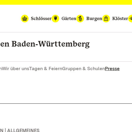
Schlösser
Gärten
Burgen
Klöster
rten Baden‑Württemberg
n
Wir über uns
Tagen & Feiern
Gruppen & Schulen
Presse
 | ALLGEMEINES