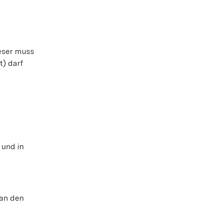
ieser muss
t) darf
 und in
 an den