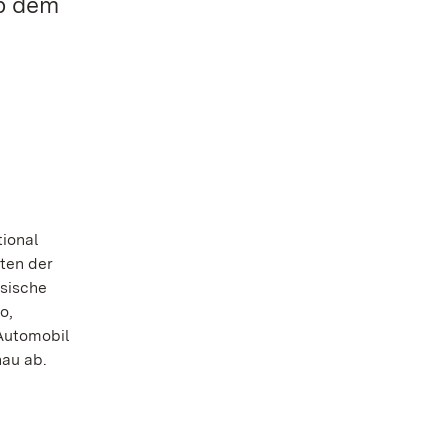
ab dem
tional
ten der
ssische
o,
 Automobil
hau ab.