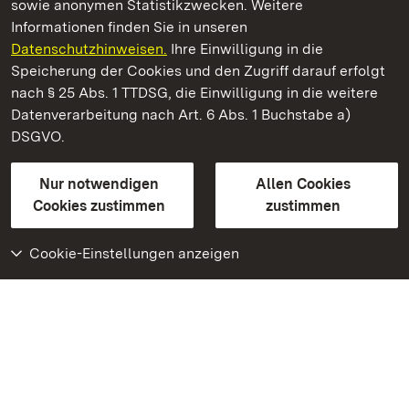
sowie anonymen Statistikzwecken. Weitere
Informationen finden Sie in unseren
Datenschutzhinweisen.
Ihre Einwilligung in die
Staatliche Schlösser und Gärten Baden‑Württemberg
Speicherung der Cookies und den Zugriff darauf erfolgt
nach § 25 Abs. 1 TTDSG, die Einwilligung in die weitere
Staatliche Schlösser und Gärten Baden-Württemberg
Datenverarbeitung nach Art. 6 Abs. 1 Buchstabe a)
DSGVO.
Kontakt
FAQ
Impressum
Datenschutz
Gebärdensprache
Leichte Sprache
Erklärung zur Barrierefreiheit
Nur notwendigen
Allen Cookies
BITV-konform (geprüfte Seiten)
Cookies zustimmen
zustimmen
Cookie-Einstellungen anzeigen
Weiteres
Portal
Monumente
Besuchen Sie uns auf
Facebook
Besuchen Sie uns auf
Instagram
Besuchen Sie uns auf