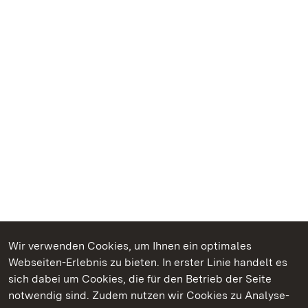
Wir verwenden Cookies, um Ihnen ein optimales
Webseiten-Erlebnis zu bieten. In erster Linie handelt es
Kommen. Staunen. Genießen.
sich dabei um Cookies, die für den Betrieb der Seite
notwendig sind. Zudem nutzen wir Cookies zu Analyse-