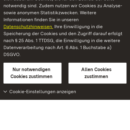
notwendig sind. Zudem nutzen wir Cookies zu Analyse-
sowie anonymen Statistikzwecken. Weitere
Informationen finden Sie in unseren
Datenschutzhinweisen.
Ihre Einwilligung in die
Staatliche Schlösser und Gärten Baden‑Württemberg
Speicherung der Cookies und den Zugriff darauf erfolgt
nach § 25 Abs. 1 TTDSG, die Einwilligung in die weitere
Staatliche Schlösser und Gärten Baden-Württemberg
Datenverarbeitung nach Art. 6 Abs. 1 Buchstabe a)
DSGVO.
Kontakt
FAQ
Impressum
Datenschutz
Gebärdensprache
Leichte Sprache
Erklärung zur Barrierefreiheit
Nur notwendigen
Allen Cookies
BITV-konform (geprüfte Seiten)
Cookies zustimmen
zustimmen
Cookie-Einstellungen anzeigen
Weiteres
Portal
Monumente
Besuchen Sie uns auf
Facebook
Besuchen Sie uns auf
Instagram