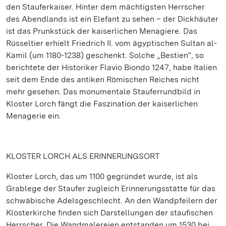
den Stauferkaiser. Hinter dem mächtigsten Herrscher
des Abendlands ist ein Elefant zu sehen – der Dickhäuter
ist das Prunkstück der kaiserlichen Menagiere. Das
Rüsseltier erhielt Friedrich II. vom ägyptischen Sultan al-
Kamil (um 1180-1238) geschenkt. Solche „Bestien“, so
berichtete der Historiker Flavio Biondo 1247, habe Italien
seit dem Ende des antiken Römischen Reiches nicht
mehr gesehen. Das monumentale Stauferrundbild in
Kloster Lorch fängt die Faszination der kaiserlichen
Menagerie ein.
KLOSTER LORCH ALS ERINNERUNGSORT
Kloster Lorch, das um 1100 gegründet wurde, ist als
Grablege der Staufer zugleich Erinnerungsstätte für das
schwäbische Adelsgeschlecht. An den Wandpfeilern der
Klosterkirche finden sich Darstellungen der staufischen
Herrscher. Die Wandmalereien entstanden um 1530 bei