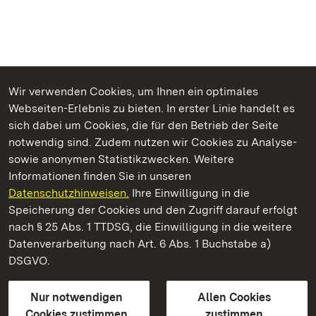
Wir verwenden Cookies, um Ihnen ein optimales
Webseiten-Erlebnis zu bieten. In erster Linie handelt es
Kommen. Staunen. Genießen.
sich dabei um Cookies, die für den Betrieb der Seite
notwendig sind. Zudem nutzen wir Cookies zu Analyse-
sowie anonymen Statistikzwecken. Weitere
Informationen finden Sie in unseren
Datenschutzhinweisen.
Ihre Einwilligung in die
Staatliche Schlösser und Gärten Baden‑Württemberg
Speicherung der Cookies und den Zugriff darauf erfolgt
nach § 25 Abs. 1 TTDSG, die Einwilligung in die weitere
Staatliche Schlösser und Gärten Baden-Württemberg
Datenverarbeitung nach Art. 6 Abs. 1 Buchstabe a)
DSGVO.
Kontakt
FAQ
Impressum
Datenschutz
Gebärdensprache
Leichte Sprache
Erklärung zur Barrierefreiheit
Nur notwendigen
Allen Cookies
BITV-konform (geprüfte Seiten)
Cookies zustimmen
zustimmen