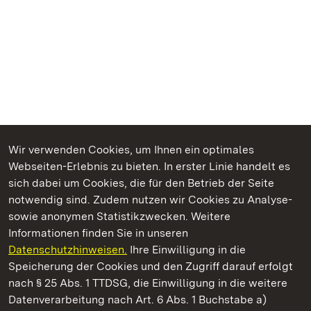
Wir verwenden Cookies, um Ihnen ein optimales
Webseiten-Erlebnis zu bieten. In erster Linie handelt es
Kommen. Staunen. Genießen.
sich dabei um Cookies, die für den Betrieb der Seite
notwendig sind. Zudem nutzen wir Cookies zu Analyse-
sowie anonymen Statistikzwecken. Weitere
Informationen finden Sie in unseren
Datenschutzhinweisen.
Ihre Einwilligung in die
Staatliche Schlösser und Gärten Baden‑Württemberg
Speicherung der Cookies und den Zugriff darauf erfolgt
nach § 25 Abs. 1 TTDSG, die Einwilligung in die weitere
Staatliche Schlösser und Gärten Baden-Württemberg
Datenverarbeitung nach Art. 6 Abs. 1 Buchstabe a)