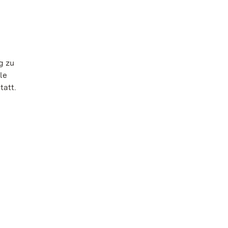
g zu
le
tatt.