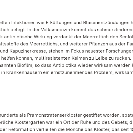
riellen Infektionen wie Erkältungen und Blasenentzündungen h
tlich belegt. In der Volksmedizin kommt das schmerzlindern
k antibiotische Wirkung verdankt der Meerrettich den Senfö
ltsstoffe des Meerrettichs, und weiterer Pflanzen aus der Fa
nf und Kapuzinerkresse, stehen im Fokus neuester Forschunge
 helfen können, multiresistenten Keimen zu Leibe zu rücken. 
nnten Biofilm, so dass Antibiotika wieder wirksam werden 
em in Krankenhäusern ein ernstzunehmendes Problem; wirksa
underts als Prämonstratenserkloster gestiftet worden, spät
erliche Klostergarten war ein Ort der Ruhe und des Gebets; d
er Reformation verließen die Mönche das Kloster, das seit 1