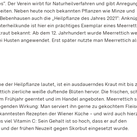
es“. Der Verein wirbt für Naturheilverfahren und gibt Anregu
eiten. Neben heute noch bekannten Pflanzen wie Minze und
 Bebenhausen auch die „Heilpflanze des Jahres 2021“: Anknü
äuterheilkunde ist hier ein prächtiges Exemplar eines Meerrett
lkraut bekannt: Ab dem 12. Jahrhundert wurde Meerrettich w
bei Husten angewendet.
Erst später nutzte man Meerrettich al
 der Heilpflanze lautet, ist ein ausdauerndes Kraut mit bis 
ttich zierliche weiße duftende Blüten hervor. Die frischen, sc
Frühjahr geerntet und im Handel angeboten. Meerrettich s
genden Wirkung: Man serviert ihn gerne zu gekochtem Fleis
bekanntesten Rezepten der Wiener Küche ‒ und wird auch hie
 viel Vitamin C: Sein Gehalt ist so hoch, dass er auf den
 und der frühen Neuzeit gegen Skorbut eingesetzt wurde.