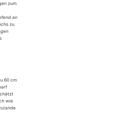
ngen zum
pfend an
ichs zu
egen
s
zu 60 cm
harf
chätzt
ch wie
rzulande