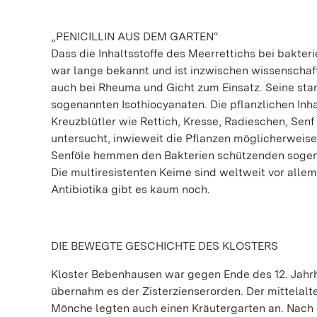
„PENICILLIN AUS DEM GARTEN“
Dass die Inhaltsstoffe des Meerrettichs bei bakte
war lange bekannt und ist inzwischen wissenschaf
auch bei Rheuma und Gicht zum Einsatz. Seine star
sogenannten Isothiocyanaten. Die pflanzlichen Inha
Kreuzblütler wie Rettich, Kresse, Radieschen, Se
untersucht, inwieweit die Pflanzen möglicherweise
Senföle hemmen den Bakterien schützenden sogena
Die multiresistenten Keime sind weltweit vor all
Antibiotika gibt es kaum noch.
DIE BEWEGTE GESCHICHTE DES KLOSTERS
Kloster Bebenhausen war gegen Ende des 12. Jahrh
übernahm es der Zisterzienserorden. Der mittelalt
Mönche legten auch einen Kräutergarten an. Nach d