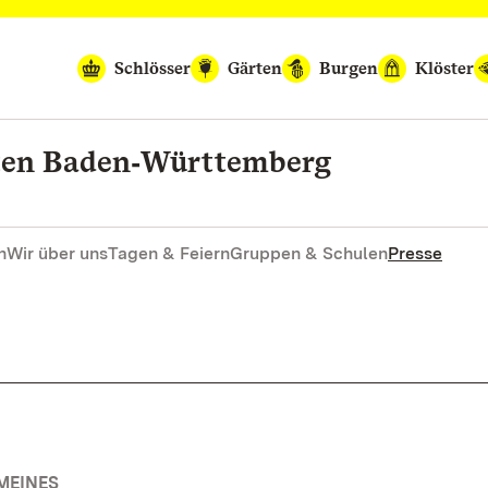
Schlösser
Gärten
Burgen
Klöster
rten Baden‑Württemberg
n
Wir über uns
Tagen & Feiern
Gruppen & Schulen
Presse
MEINES