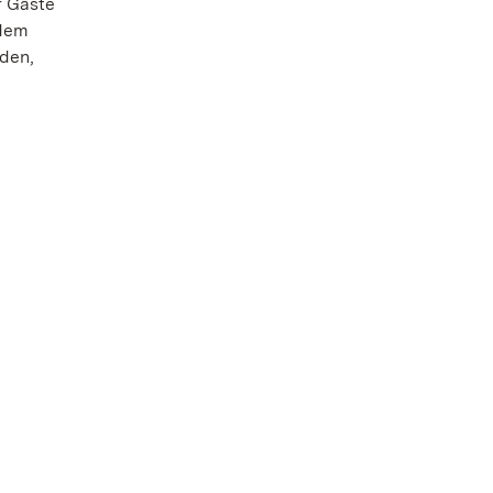
r Gäste
 dem
den,