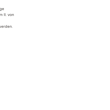
ige
 II. von
werden.