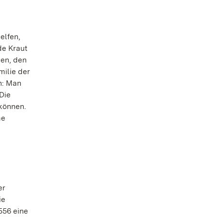
elfen,
de Kraut
len, den
milie der
n: Man
Die
können.
me
er
ie
556 eine