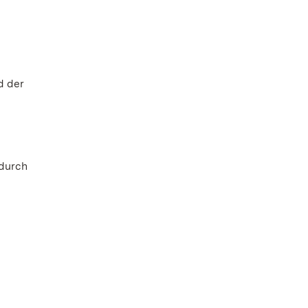
d der
 durch