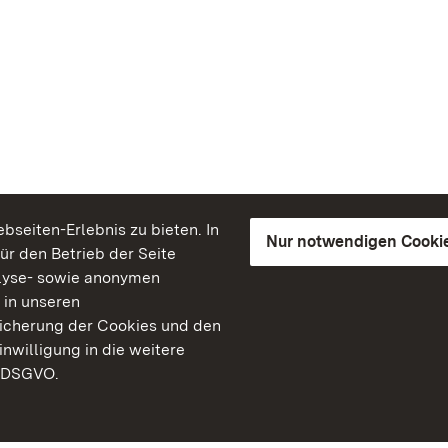
seiten-Erlebnis zu bieten. In
Nur notwendigen Cooki
für den Betrieb der Seite
lyse- sowie anonymen
 in unseren
peicherung der Cookies und den
inwilligung in die weitere
) DSGVO.
Staatliche Schlösser un
Baden-Württemberg