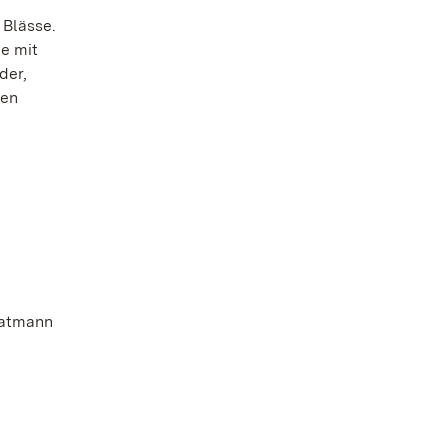
 Blässe.
e mit
der,
ten
tratmann