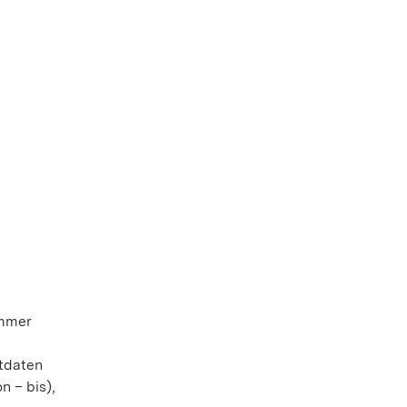
ummer
tdaten
 – bis),