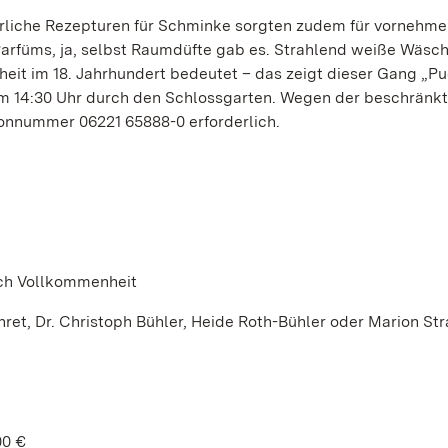
rliche Rezepturen für Schminke sorgten zudem für vornehme
Parfüms, ja, selbst Raumdüfte gab es. Strahlend weiße Wäsch
eit im 18. Jahrhundert bedeutet – das zeigt dieser Gang „Pu
m 14:30 Uhr durch den Schlossgarten. Wegen der beschränk
fonnummer 06221 65888-0 erforderlich.
ch Vollkommenheit
hret, Dr. Christoph Bühler, Heide Roth-Bühler oder Marion S
00 €