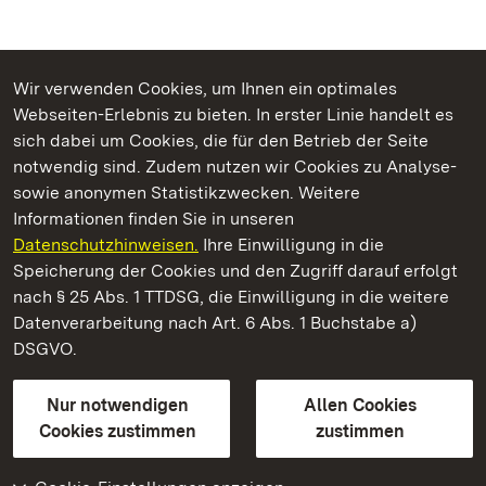
Wir verwenden Cookies, um Ihnen ein optimales
Webseiten-Erlebnis zu bieten. In erster Linie handelt es
Kommen. Staunen. Genießen.
sich dabei um Cookies, die für den Betrieb der Seite
notwendig sind. Zudem nutzen wir Cookies zu Analyse-
sowie anonymen Statistikzwecken. Weitere
Informationen finden Sie in unseren
Datenschutzhinweisen.
Ihre Einwilligung in die
Staatliche Schlösser und Gärten Baden‑Württemberg
Speicherung der Cookies und den Zugriff darauf erfolgt
nach § 25 Abs. 1 TTDSG, die Einwilligung in die weitere
Staatliche Schlösser und Gärten Baden-Württemberg
Datenverarbeitung nach Art. 6 Abs. 1 Buchstabe a)
DSGVO.
Kontakt
FAQ
Impressum
Datenschutz
Gebärdensprache
Leichte Sprache
Erklärung zur Barrierefreiheit
Nur notwendigen
Allen Cookies
BITV-konform (geprüfte Seiten)
Cookies zustimmen
zustimmen