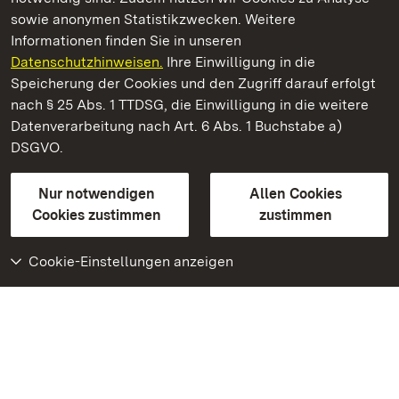
sowie anonymen Statistikzwecken. Weitere
Informationen finden Sie in unseren
Datenschutzhinweisen.
Ihre Einwilligung in die
Staatliche Schlösser und Gärten Baden‑Württemberg
Speicherung der Cookies und den Zugriff darauf erfolgt
nach § 25 Abs. 1 TTDSG, die Einwilligung in die weitere
Staatliche Schlösser und Gärten Baden-Württemberg
Datenverarbeitung nach Art. 6 Abs. 1 Buchstabe a)
DSGVO.
Kontakt
FAQ
Impressum
Datenschutz
Gebärdensprache
Leichte Sprache
Erklärung zur Barrierefreiheit
Nur notwendigen
Allen Cookies
BITV-konform (geprüfte Seiten)
Cookies zustimmen
zustimmen
Cookie-Einstellungen anzeigen
Weiteres
Portal
Monumente
Besuchen Sie uns auf
Facebook
Besuchen Sie uns auf
Instagram
Besuchen Sie uns auf